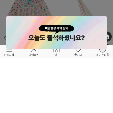
OPTION ▲
OPTION ▲
MIMI & LULA
MIMI & LULA
★★★AW26 OPEN★★★
★★★AW26 OPEN★★★
카테고리
마이쇼핑
홈
좋아요
최근본상품
레인보우 유니콘 튜튜스커트
스파클링 요정 지팡이
89,000
25,000
1
1