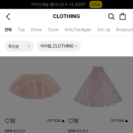
카카오채널 플러스친구 +2,000P
Click
포레포레 앱 다운로드 +3,000P
Down
CLOTHING
하우스오브캐러셀, 국내단독 프리오더(~8/10)
Click
전체
Top
Dress
Outer
Knit/Cardigan
Set Up
Bodysui
아이템_CLOTHING
OPTION ▲
OPTION ▲
MIMI & LULA
MIMI & LULA