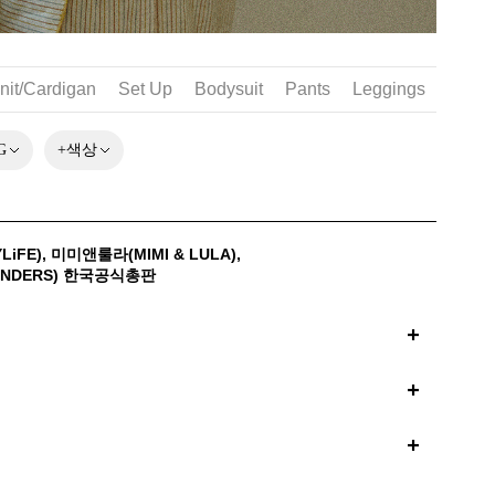
nit/Cardigan
Set Up
Bodysuit
Pants
Leggings
Skirt
G
+색상
iFE)
,
미미앤룰라(MIMI & LULA)
,
NDERS)
한국공식총판