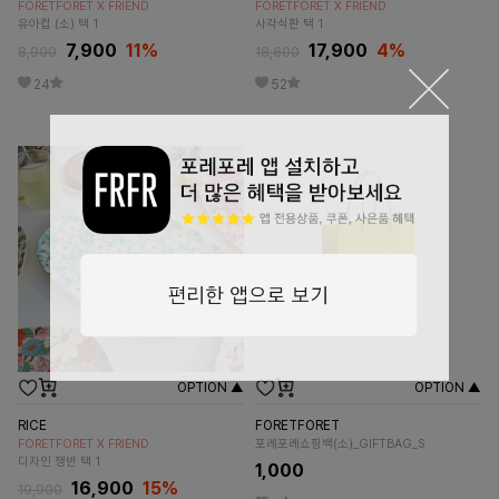
FORETFORET X FRIEND
FORETFORET X FRIEND
유아컵 (소) 택 1
사각식판 택 1
7,900
11
%
17,900
4
%
8,900
18,600
24
52
OPTION ▲
OPTION ▲
RICE
FORETFORET
FORETFORET X FRIEND
포레포레쇼핑백(소)_GIFTBAG_S
디자인 쟁반 택 1
1,000
16,900
15
%
19,900