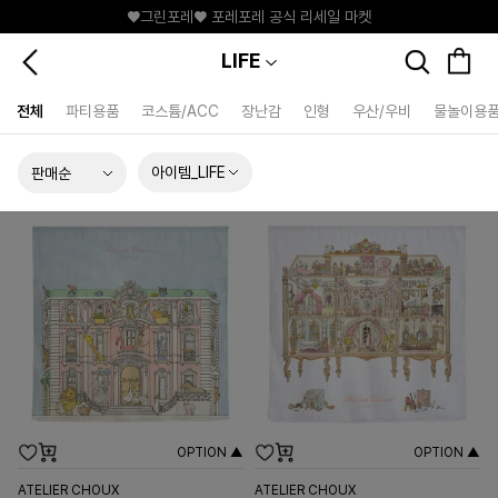
♥그린포레♥ 포레포레 공식 리세일 마켓
LIFE
전체
파티용품
코스튬/ACC
장난감
인형
우산/우비
물놀이용
아이템_LIFE
OPTION ▲
OPTION ▲
ATELIER CHOUX
ATELIER CHOUX