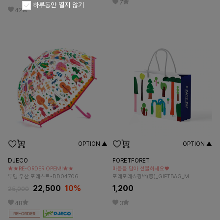
7
하루동안 열지 않기
42
OPTION ▲
OPTION ▲
DJECO
FORETFORET
★★RE-ORDER OPEN!!★★
마음을 담아 선물하세요♥
투명 우산 포레스트-DD04706
포레포레쇼핑백(중)_GIFTBAG_M
22,500
10%
1,200
25,000
48
3