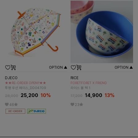
OPTION ▲
OPTION ▲
DJECO
RICE
★★RE-ORDER OPEN!!★★
FORETFORET X FRIEND
투명 우산 페이스_DD04709
라이스 볼 택 1
25,200
10%
14,900
13
%
28,000
17,200
46
23