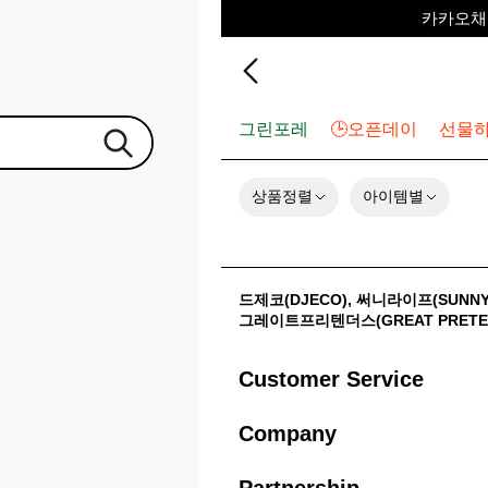
카카오채널
포레포레 
하우스오브캐러셀
그린포레
🕒오픈데이
선물
상품정렬
아이템별
드제코(DJECO)
,
써니라이프(SUNNYL
그레이트프리텐더스(GREAT PRETE
Customer Service
Company