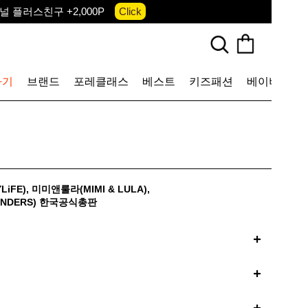
 플러스친구 +2,000P
Click
앱 다운로드 +3,000P
Down
, 국내단독 프리오더(~8/10)
Click
하기
브랜드
포레클래스
베스트
키즈패션
베이비
토
iFE)
,
미미앤룰라(MIMI & LULA)
,
NDERS)
한국공식총판