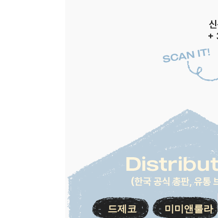
드제코
미미앤룰라