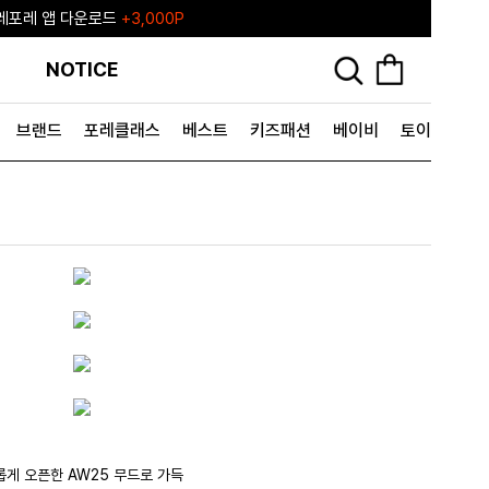
레포레 앱 다운로드
+3,000P
포레♥ 포레포레 공식 리세일 마켓
NOTICE
브랜드
포레클래스
베스트
키즈패션
베이비
토이&굿즈
롭게 오픈한 AW25 무드로 가득