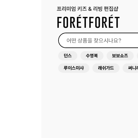
던스
수영복
보보쇼즈
루이스미샤
래쉬가드
써니
드레스