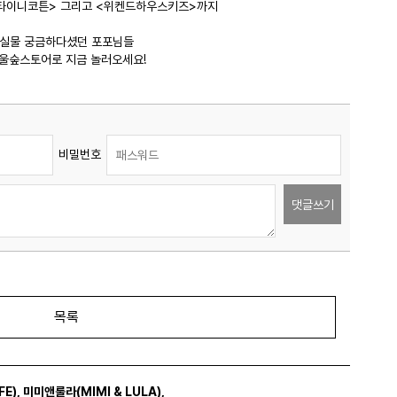
<타이니코튼> 그리고 <위켄드하우스키즈>까지
실물 궁금하다셨던 포포님들
울숲스토어로 지금 놀러오세요!
비밀번호
댓글쓰기
목록
FE)
,
미미앤룰라(MIMI & LULA)
,