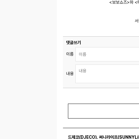
<보보쇼즈>와 
서
댓글쓰기
이름
내용
드제코(DJECO)
,
써니라이프(SUNNYLi