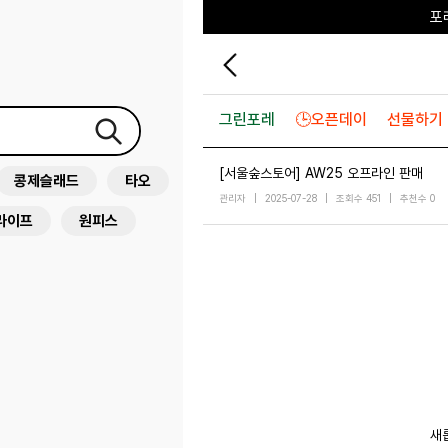
포
♥그린
그린포레
🕒오픈데이
선물하기
[서울숲스토어] AW25 오프라인 판매
콩제슬래드
타오
관리자
|
2025-07-28
|
조회수 451
|
추천수 0
라이프
원피스
새