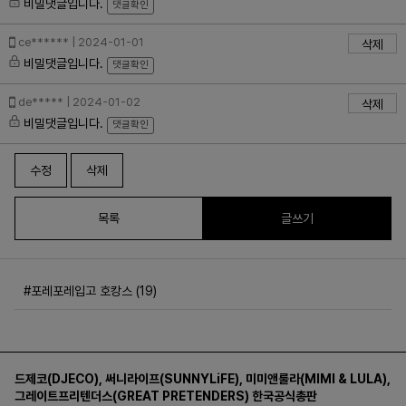
비밀댓글입니다.
댓글확인
ce****** | 2024-01-01
삭제
비밀댓글입니다.
댓글확인
de***** | 2024-01-02
삭제
비밀댓글입니다.
댓글확인
수정
삭제
목록
글쓰기
#포레포레입고 호캉스 (19)
드제코(DJECO)
,
써니라이프(SUNNYLiFE)
,
미미앤룰라(MIMI & LULA)
,
그레이트프리텐더스(GREAT PRETENDERS)
한국공식총판