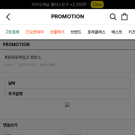
카카오채널 플러스친구 +2,000P
Click
포레포레 앱 다운로드 +3,000P
Down
PROMOTION
하우스오브캐러셀, 국내단독 프리오더(~8/10)
Click
그린포레
🕒오픈데이
선물하기
브랜드
포레클래스
베스트
키
PROMOTION
#포레포레입고 호캉스
관리자
|
2023-11-30
|
조회수 1932
날짜
추가설명
댓글쓰기