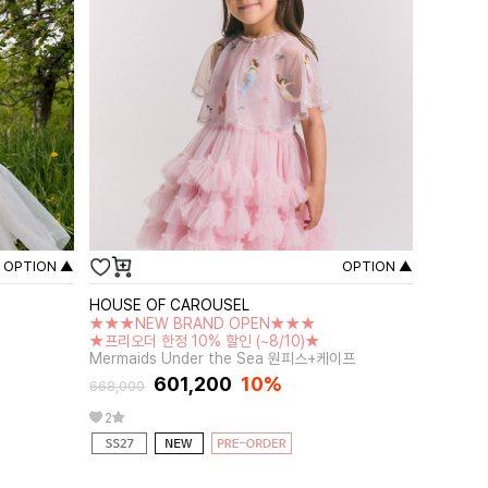
OPTION ▲
OPTION ▲
HOUSE OF CAROUSEL
★★★NEW BRAND OPEN★★★
★프리오더 한정 10% 할인 (~8/10)★
Mermaids Under the Sea 원피스+케이프
601,200
10%
668,000
2