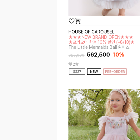
HOUSE OF CAROUSEL
★★★NEW BRAND OPEN★★★
★프리오더 한정 10% 할인 (~8/10)★
The Little Mermaids Ball 원피스
562,500
10%
625,000
2