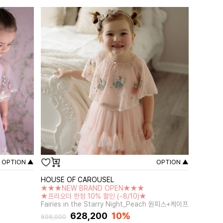
OPTION ▲
OPTION ▲
HOUSE OF CAROUSEL
★★★NEW BRAND OPEN★★★
★프리오더 한정 10% 할인 (~8/10)★
Fairies in the Starry Night_Peach 원피스+케이프
628,200
10%
698,000