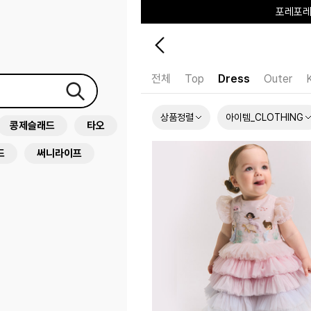
포레포레
하우스오브캐러셀
전체
Top
Dress
Outer
상품정렬
아이템_CLOTHING
콩제슬래드
타오
드
써니라이프