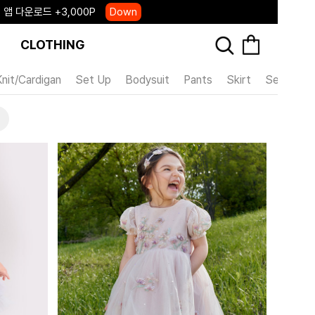
 앱 다운로드 +3,000P
Down
, 국내단독 프리오더(~8/10)
Click
CLOTHING
Knit/Cardigan
Set Up
Bodysuit
Pants
Skirt
Season