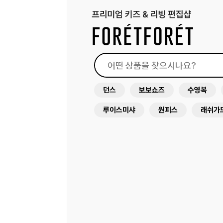
던스
보보쇼즈
수영복
루이스미샤
원피스
래쉬가
미미앤룰라