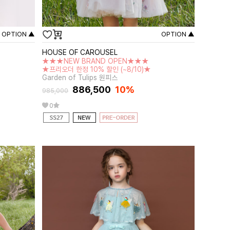
OPTION ▲
OPTION ▲
HOUSE OF CAROUSEL
★★★NEW BRAND OPEN★★★
★프리오더 한정 10% 할인 (~8/10)★
Garden of Tulips 원피스
886,500
10%
985,000
0