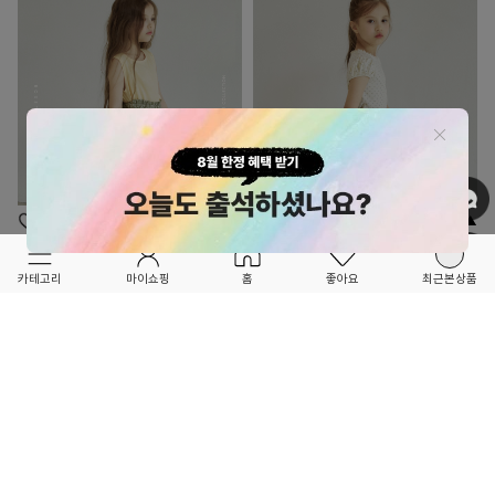
OPTION ▲
OPTION ▲
ROSETTE
ROSETTE
FORETFORET X FRIEND
FORETFORET X FRIEND
카테고리
마이쇼핑
홈
좋아요
최근본상품
★26 SUMMER 2ND★
★26 SUMMER 2ND★
클로버 스커트 [ 속바지있음 ]
포카리 스커트 [ 속바지있음, 기획 주니어 스
몰 사이즈 추가 ]
35,000
35,000
4
3