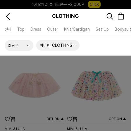
카카오채널 플러스친구 +2,000P
Click
포레포레 앱 다운로드 +3,000P
Down
CLOTHING
하우스오브캐러셀, 국내단독 프리오더(~8/10)
Click
전체
Top
Dress
Outer
Knit/Cardigan
Set Up
Bodysui
아이템_CLOTHING
OPTION ▲
OPTION ▲
MIMI & LULA
MIMI & LULA