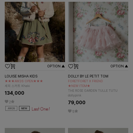
OPTION ▲
OPTION ▲
LOUISE MISHA KIDS
DOLLY BY LE PETIT TOM
★★★AW26 OPEN★★★
FORETFORET X FRIEND
세피 스커트 Khaki
★NEW ITEM★
THE ROSE GARDEN TULLE TUTU
134,000
dollypink
79,000
2
5