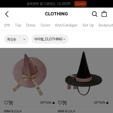
포레포레 앱 다운로드 +3,000P
Down
하우스오브캐러셀, 국내단독 프리오더(~8/10)
Click
CLOTHING
전체
Top
Dress
Outer
Knit/Cardigan
Set Up
Bodysui
아이템_CLOTHING
OPTION ▲
OPTION ▲
MIMI & LULA
MIMI & LULA