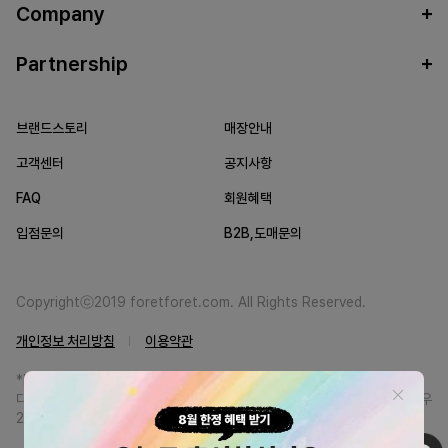
Company
Partnership
브랜드스토리
매장안내
고객센터
공지사항
FAQ
회원혜택
입점문의
B2B,도매문의
Copyrightⓒ2019 foretforet.com. All Rights Reserved.
개인정보 처리방침
이용약관
*FORETFORET에서는 브랜드 본사와의 직거래를 통한 정품만을 취급합니
다. 일부 병행상품의 경우 정품인증서를 발급받고 있습니다. 정품이 아닐 경우
200% 환불해드립니다.