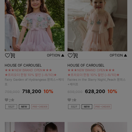
OPTION ▲
OPTION ▲
HOUSE OF CAROUSEL
HOUSE OF CAROUSEL
★★★NEW BRAND OPEN★★★
★★★NEW BRAND OPEN★★★
★프리오더 한정 10% 할인 (~8/10)★
★프리오더 한정 10% 할인 (~8/10)★
Fairy Garden of Hydrangeas 원피스+케이
Fairies in the Starry Night_Peach 원피스
프
+케이프
718,200
10%
628,200
10%
798,000
698,000
2
1