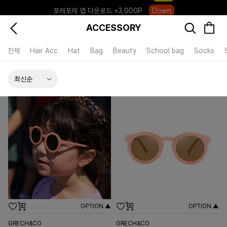
포레포레 앱 다운로드 +3,000P
Down
하우스오브캐러셀, 국내단독 프리오더(~8/10)
Click
ACCESSORY
전체
Hair Acc
Hat
Bag
Beauty
School bag
Socks
OPTION ▲
OPTION ▲
GRECH&CO
GRECH&CO