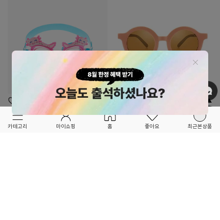
OPTION ▲
OPTION ▲
STEPHEN JOSEPH
GRECH&CO
FORETFORET X FRIEND
Sunset 라운드 선글라스
카테고리
마이쇼핑
홈
좋아요
최근본상품
물안경 유니콘
53,100
10%
59,000
13,900
23
%
18,000
7
16