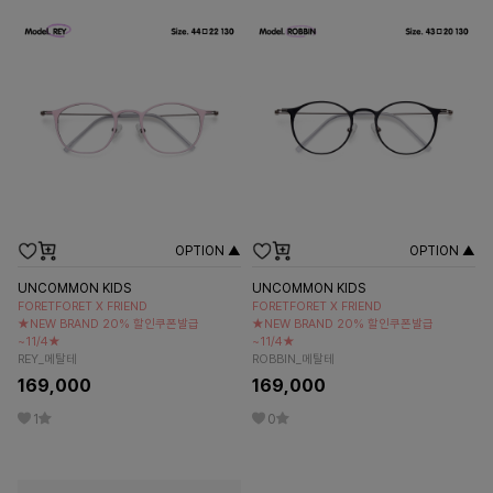
OPTION ▲
OPTION ▲
UNCOMMON KIDS
UNCOMMON KIDS
FORETFORET X FRIEND
FORETFORET X FRIEND
★NEW BRAND 20% 할인쿠폰발급
★NEW BRAND 20% 할인쿠폰발급
~11/4★
~11/4★
REY_메탈테
ROBBIN_메탈테
169,000
169,000
1
0