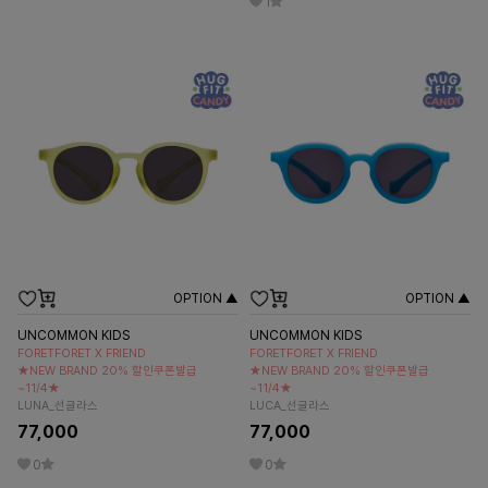
1
OPTION ▲
OPTION ▲
UNCOMMON KIDS
UNCOMMON KIDS
FORETFORET X FRIEND
FORETFORET X FRIEND
★NEW BRAND 20% 할인쿠폰발급
★NEW BRAND 20% 할인쿠폰발급
~11/4★
~11/4★
LUNA_선글라스
LUCA_선글라스
77,000
77,000
0
0