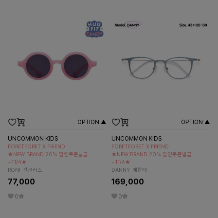
OPTION ▲
OPTION ▲
UNCOMMON KIDS
UNCOMMON KIDS
FORETFORET X FRIEND
FORETFORET X FRIEND
★NEW BRAND 20% 할인쿠폰발급
★NEW BRAND 20% 할인쿠폰발급
~11/4★
~11/4★
RONI_선글라스
DANNY_메탈테
77,000
169,000
0
0