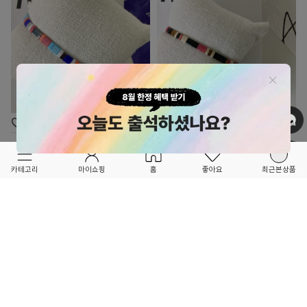
OPTION ▲
OPTION ▲
BNTN
BNTN
FORETFORET X FRIEND
FORETFORET X FRIEND
★NEW BRAND 10% 할인 ~4/14★
★NEW BRAND 10% 할인 ~4/14★
카테고리
마이쇼핑
홈
좋아요
최근본상품
콜린 팔찌 - 블루
콜린 팔찌 - 블랙
26,820
10
%
26,820
10
%
29,800
29,800
0
0