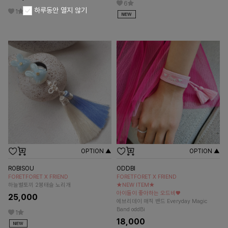
6
하루동안 열지 않기
1
OPTION ▲
OPTION ▲
ROBISOU
ODDBI
FORETFORET X FRIEND
FORETFORET X FRIEND
하늘별토끼 2봉태슬 노리개
★NEW ITEM★
아이들이 좋아하는 오드비♥
25,000
에브리데이 매직 밴드 Everyday Magic
Band oddBi
1
18,000