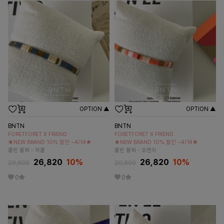
OPTION ▲
OPTION ▲
BNTN
BNTN
FORETFORET X FRIEND
FORETFORET X FRIEND
★NEW BRAND 10% 할인 ~4/14★
★NEW BRAND 10% 할인 ~4/14★
콜린 팔찌 - 차콜
콜린 팔찌 - 오렌지
26,820
10
%
26,820
10
%
29,800
29,800
0
0