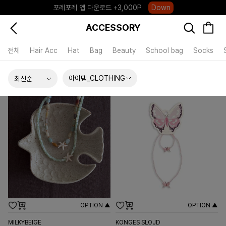
포레포레 앱 다운로드 +3,000P
Down
하우스오브캐러셀, 국내단독 프리오더(~8/10)
Click
ACCESSORY
전체
Hair Acc
Hat
Bag
Beauty
School bag
Socks
아이템_CLOTHING
OPTION ▲
OPTION ▲
MILKYBEIGE
KONGES SLOJD