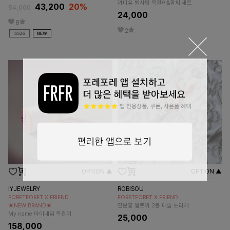
까미유 별사탕 목걸이&팔찌 세트
43,200
20%
54,000
24,000
8
2
OPTION ▲
OPTION ▲
IYJEWELRY
ROBISOU
FORETFORET X FRIEND
FORETFORET X FRIEND
★NEW BRAND★
연분홍 별토끼 2봉 태슬 노리개
My name 마이네임 목걸이
25,000
158,000