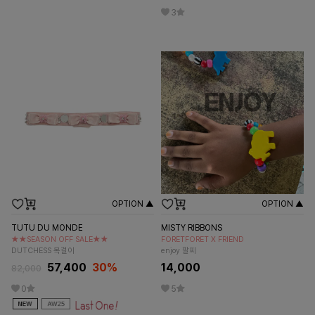
3
OPTION ▲
OPTION ▲
TUTU DU MONDE
MISTY RIBBONS
★★SEASON OFF SALE★★
FORETFORET X FRIEND
DUTCHESS 목걸이
enjoy 팔찌
57,400
30%
14,000
82,000
0
5