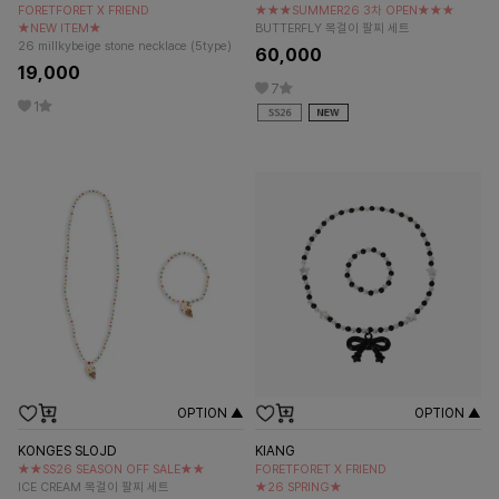
FORETFORET X FRIEND
★★★SUMMER26 3차 OPEN★★★
★NEW ITEM★
BUTTERFLY 목걸이 팔찌 세트
26 millkybeige stone necklace (5type)
60,000
19,000
7
1
OPTION ▲
OPTION ▲
KONGES SLOJD
KIANG
★★SS26 SEASON OFF SALE★★
FORETFORET X FRIEND
ICE CREAM 목걸이 팔찌 세트
★26 SPRING★