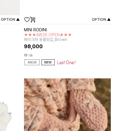
OPTION ▲
OPTION ▲
MINI RODINI
★★★AW26 OPEN★★★
페이크퍼 동물장갑_Brown
98,000
1