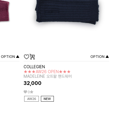
OPTION ▲
OPTION ▲
COLLEGIEN
★★★AW26 OPEN★★★
MADELEINE 오뜨왈 핸드워머
32,000
0