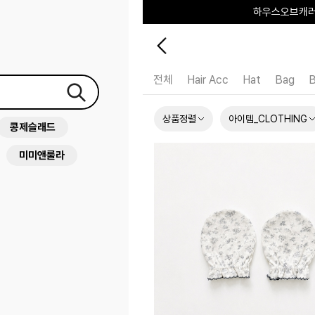
🎂7TH ANN
전체
Hair Acc
Hat
Bag
B
상품정렬
아이템_CLOTHING
콩제슬래드
미미앤룰라