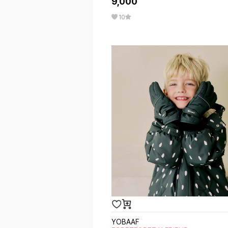
9,000
10
YOBAAF