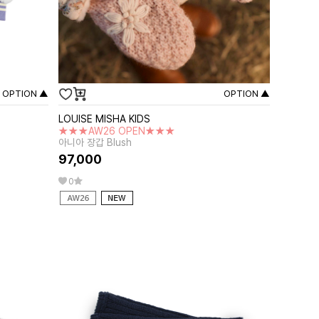
OPTION ▲
OPTION ▲
LOUISE MISHA KIDS
★★★AW26 OPEN★★★
아니아 장갑 Blush
97,000
0