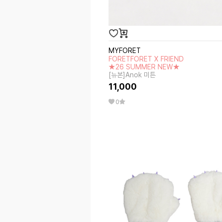
MYFORET
FORETFORET X FRIEND
★26 SUMMER NEW★
[뉴본]Anok 미튼
11,000
0