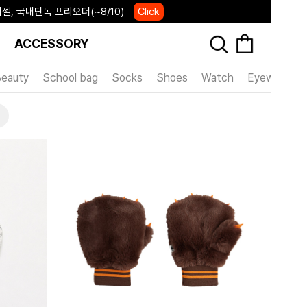
IVERSARY 포레포레 7주년 행사
Click
ACCESSORY
eauty
School bag
Socks
Shoes
Watch
Eyewear