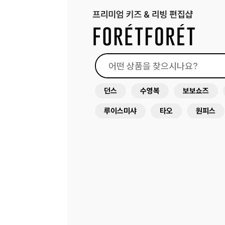
던스
수영복
보보쇼즈
루이스미샤
타오
원피스
드레스
래쉬가드