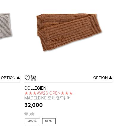
OPTION ▲
OPTION ▲
COLLEGIEN
★★★AW26 OPEN★★★
MADELEINE 모카 핸드워머
32,000
0