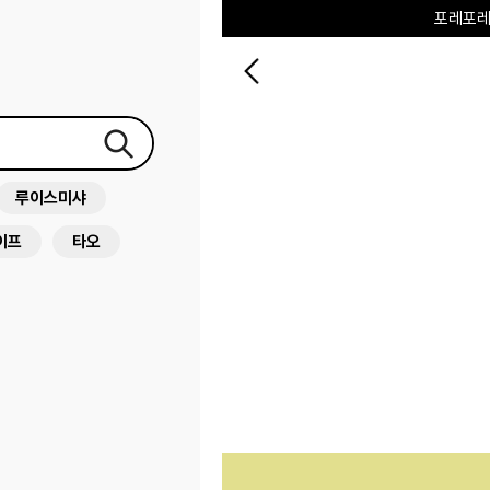
포레포레
하우스오브캐러셀
루이스미샤
이프
타오