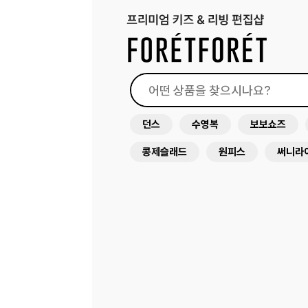
던스
수영복
보보쇼즈
콩제슬래드
원피스
써니라
스마포크
꼴레지앙