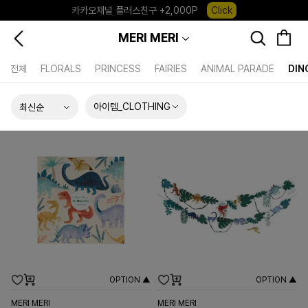
카카오채널 플러스친구 +2,000P
Click
포레포레 앱 다운로드 +3,000P
Down
MERI MERI
하우스오브캐러셀, 국내단독 프리오더(~8/10)
Click
전체
FLORALS
PRINCESS
FAIRIES
ANIMAL PARADE
DIN
아이템_CLOTHING
OPTION ▲
OPTION ▲
MERI MERI
MERI MERI