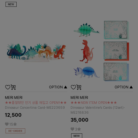
OPTION ▲
OPTION ▲
MERI MERI
MERI MERI
★★품절됐던 인기 상품 재입고 OPEN!!★★
★★★NEW ITEM OPEN★★★
Dinosaur Concertina Card-ME223659
Dinosaur Valentine’s Cards (12set)-
ME218836
12,500
35,000
15
3