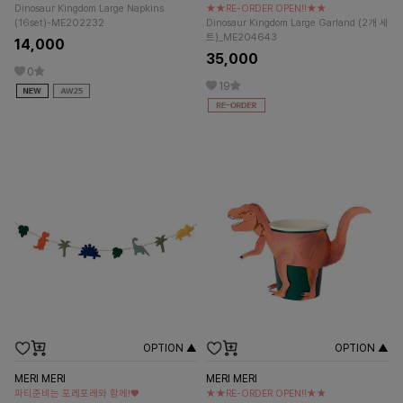
Dinosaur Kingdom Large Napkins
★★RE-ORDER OPEN!!★★
(16set)-ME202232
Dinosaur Kingdom Large Garland (2개 세
트)_ME204643
14,000
35,000
0
19
OPTION ▲
OPTION ▲
MERI MERI
MERI MERI
파티준비는 포레포레와 함께!♥
★★RE-ORDER OPEN!!★★