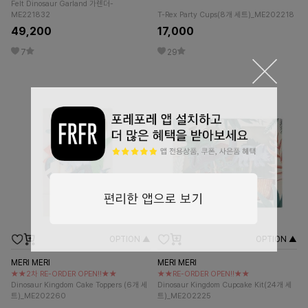
Felt Dinosaur Garland 가렌더-
ME221832
T-Rex Party Cups(8개 세트)_ME202218
49,200
17,000
7
29
OPTION ▲
OPTION ▲
MERI MERI
MERI MERI
★★2차 RE-ORDER OPEN!!★★
★★RE-ORDER OPEN!!★★
Dinosaur Kingdom Cake Toppers (6개 세
Dinosaur Kingdom Cupcake Kit(24개 세
트)_ME202260
트)_ME202225