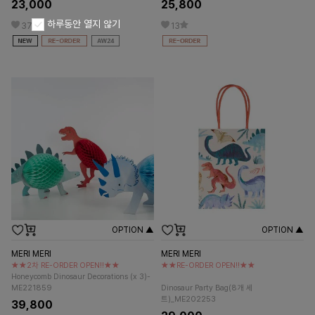
23,000
25,800
하루동안 열지 않기
37
13
OPTION ▲
OPTION ▲
MERI MERI
MERI MERI
★★2차 RE-ORDER OPEN!!★★
★★RE-ORDER OPEN!!★★
Honeycomb Dinosaur Decorations (x 3)-
ME221859
Dinosaur Party Bag(8개 세
트)_ME202253
39,800