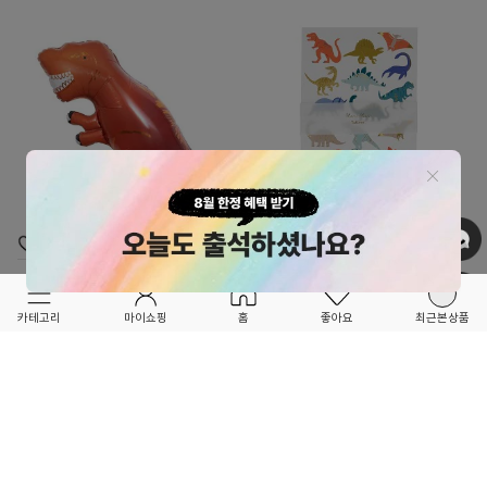
OPTION ▲
OPTION ▲
MERI MERI
MERI MERI
파티준비는 포레포레와 함께!♥
파티준비는 포레포레와 함께!♥
T-Rex Foil Balloon_ME202898
Dinosaurs Tattoo Sheets-ME267889
카테고리
마이쇼핑
홈
좋아요
최근본상품
22,100
20,800
6
4