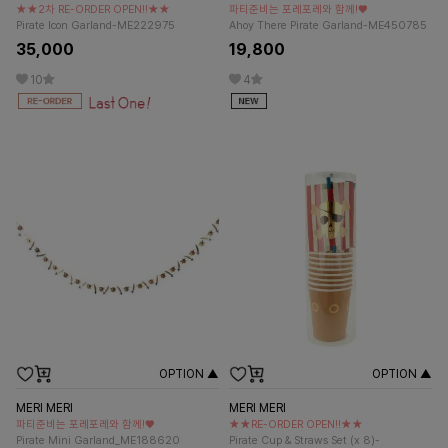
★★2차 RE-ORDER OPEN!!★★
파티준비는 포레포레와 함께!♥
Pirate Icon Garland-ME222975
Ahoy There Pirate Garland-ME450785
35,000
19,800
10
4
OPTION ▲
OPTION ▲
MERI MERI
MERI MERI
파티준비는 포레포레와 함께!♥
★★RE-ORDER OPEN!!★★
Pirate Mini Garland_ME188620
Pirate Cup & Straws Set (x 8)-