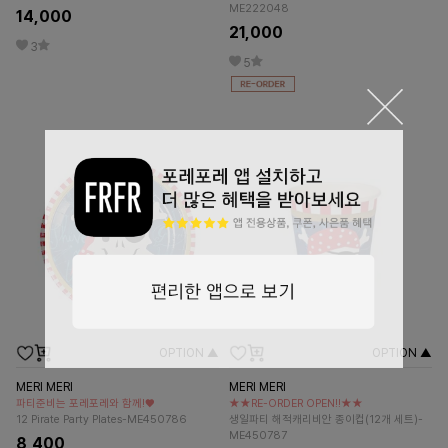
ME222048
14,000
21,000
3
5
OPTION ▲
OPTION ▲
MERI MERI
MERI MERI
파티준비는 포레포레와 함께!♥
★★RE-ORDER OPEN!!★★
12 Pirate Party Plates-ME450786
생일파티 해적캐리비안 종이컵(12개 세트)-
ME450787
8,400