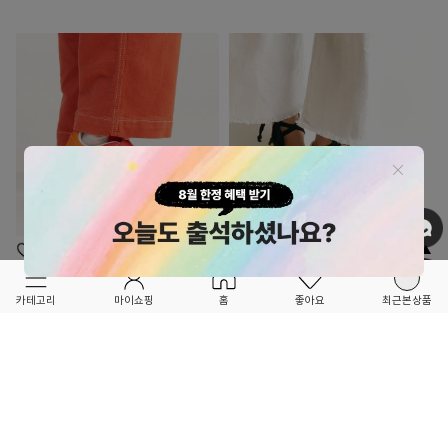
OPTION ▲
OPTION ▲
THE ANIMALS OBSERVATORY
CASA BLUE SWIM
카테고리
마이쇼핑
홈
좋아요
최근본상품
★★SEASON OFF SALE★★
★★SEASON OFF SALE★★
CHROME FREE LEATHER_키즈 세미 미드
VALENCIAN ESPADRILLES 키즈 에스파듀
컷 스니커즈-TA23KSSHE0003ORA
_CS2131T28
67,200
60%
40,800
60%
168,000
102,000
8
4