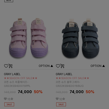
OPTION ▲
OPTION ▲
GRAY LABEL
GRAY LABEL
★★SEASON OFF SALE★★
★★SEASON OFF SALE★★
코튼 슈즈 퍼플헤이즈-
코튼 슈즈 블루그레이-
GR22KSSHE0019PPL
GR22KSSHE0018BUG
74,000
50%
74,000
50%
148,000
148,000
15
10