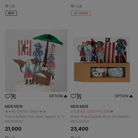
2
13
OPTION ▲
OPTION ▲
MERI MERI
MERI MERI
★★RE-ORDER OPEN!!★★
파티준비는 포레포레와 함께!♥
Pirates & Palm Tree Cake Toppers (x 7)-
Pirate Ship Cupcake Kit (x 24 toppers)-
ME222579
ME222066
21,000
23,400