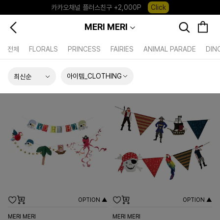
카카오채널 플러스친구 +2,000P
Click
포레포레 앱 다운로드 +3,000P
Down
MERI MERI
하우스오브캐러셀, 국내단독 프리오더(~8/10)
Click
전체
FLORALS
PRINCESS
FAIRIES
ANIMAL PARADE
DIN
아이템_CLOTHING
OPTION ▲
OPTION ▲
MERI MERI
MERI MERI