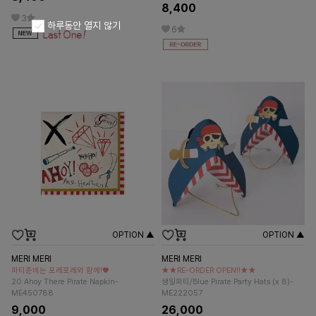
8,400
3
하루동안 열지 않기
6
OPTION ▲
OPTION ▲
MERI MERI
MERI MERI
파티준비는 포레포레와 함께!♥
★★RE-ORDER OPEN!!★★
20 Ahoy There Pirate Napkin-
생일파티/Blue Pirate Party Hats (x 8)-
ME450788
ME222057
9,000
26,000