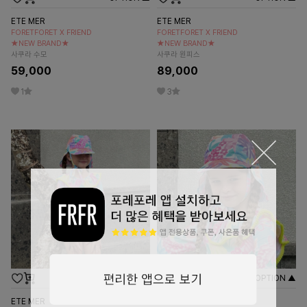
ETE MER
ETE MER
FORETFORET X FRIEND
FORETFORET X FRIEND
★NEW BRAND★
★NEW BRAND★
사쿠라 수모
사쿠라 원피스
59,000
89,000
1
3
OPTION ▲
OPTION ▲
ETE MER
ETE MER