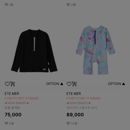
1
3
OPTION ▲
OPTION ▲
ETE MER
ETE MER
FORETFORET X FRIEND
FORETFORET X FRIEND
★NEW BRAND★
★NEW BRAND★
링클 블랙탑
와이키키 스윔수트 보이
75,000
89,000
2
14