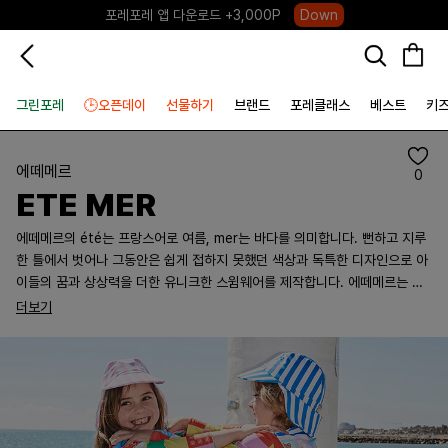
포레포레 앱 다운로드 +3,000P
Down
하우스오브캐러셀, 국내단독 프리오더(~8/10)
Click
그린포레
🕒오픈데이
선물하기
브랜드
포레클래스
베스트
키
에떼메르
0
ETE MER
에떼메르의 été는 프랑스어로 여름, mer는 바다를 의미합니다. 뻔하고 지루
한 틀에서 벗어나 그동안은 쉽게 접하지 못했던 색상과 독특한 디자인으로 아
이들의 꿈과 상상력을 더한 유니크한 스윔웨어를 제작합니다. 에떼메르는 시
중에서 유통되는 기성 원단을 사용하지 않고 모든 패브릭은 UV 기능성을 갖
더보기
춰 어린아이들의 피부를 햇빛으로부터 보호해 줍니다. 패턴 디자인부터 원단
프린팅, 그리고 최종 제작에 이르기까지 모든 과정을 자체적으로 기획하고 완
성합니다. 오직 에떼메르만을 위해 탄생한 독창적인 원단은, 기존 제품에서는
경험할 수 없는 깊이와 완성도를 선사합니다. 또한 원단 제작부터 최종 생산까
지 전 공정을 대한민국에서 이루어지는 Made in Korea 시스템으로 운영하
며, 숙련된 장인들의 손길로 완성됩니다. 오랜 시간과 정성을 담아 완성되는