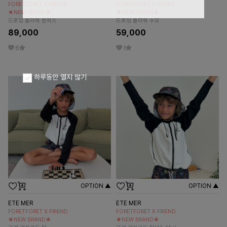
FORETFORET X FRIEND
FORETFORET X FRIEND
★NEW BRAND★
★NEW BRAND★
드로잉 플라워 원피스
드로잉 플라워 수모
89,000
59,000
6
1
하루동안 열지 않기
OPTION ▲
OPTION ▲
ETE MER
ETE MER
FORETFORET X FRIEND
FORETFORET X FRIEND
★NEW BRAND★
★NEW BRAND★