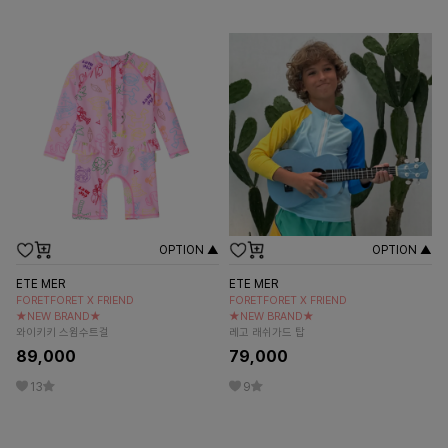
OPTION ▲
OPTION ▲
ETE MER
ETE MER
FORETFORET X FRIEND
FORETFORET X FRIEND
★NEW BRAND★
★NEW BRAND★
와이키키 스윔수트걸
레고 래쉬가드 탑
89,000
79,000
13
9