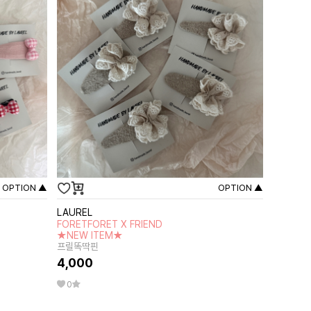
OPTION ▲
OPTION ▲
LAUREL
FORETFORET X FRIEND
★NEW ITEM★
프릴똑딱핀
4,000
0