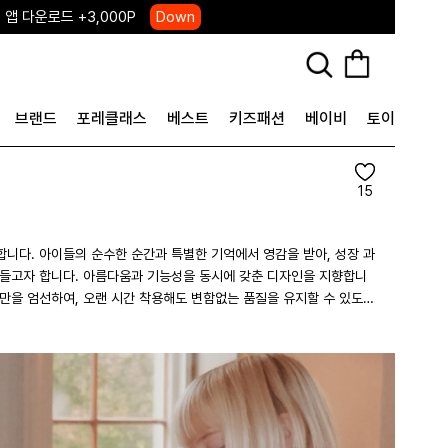
 앱 다운로드 +3,000P
Down
, 국내단독 프리오더(~8/10)
Click
브랜드
포레클래스
베스트
키즈패션
베이비
토이&굿즈
15
을 받아, 성장 과
만들고자 합니다. 아름다움과 기능성을 동시에 갖춘 디자인을 지향합니
만을 엄선하여, 오랜 시간 착용해도 변함없는 품질을 유지할 수 있도록
시절의 마법 같은 순간을 담아낸 컬렉션을 선보입니다. 풍성한 베리 톤
엣을 중심으로, 따뜻한 감성과 포근함을 담은 디자인을 통해 가을철 가
나누고, 소중한