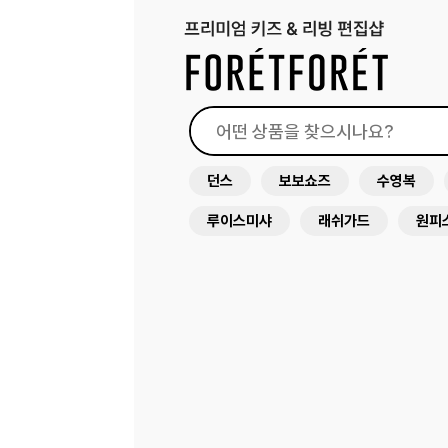
던스
보보쇼즈
수영복
루이스미샤
래쉬가드
원피
미미앤룰라