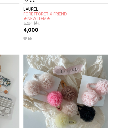
LAUREL
FORETFORET X FRIEND
★NEW ITEM★
도트리본핀
4,000
1