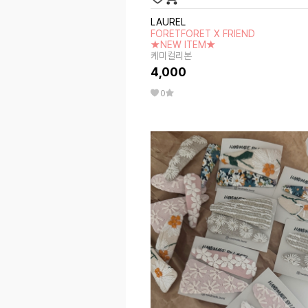
LAUREL
FORETFORET X FRIEND
★NEW ITEM★
케미컬리본
4,000
0