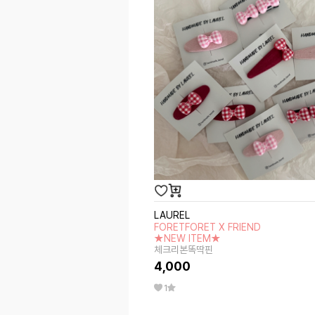
LAUREL
FORETFORET X FRIEND
★NEW ITEM★
체크리본똑딱핀
4,000
1