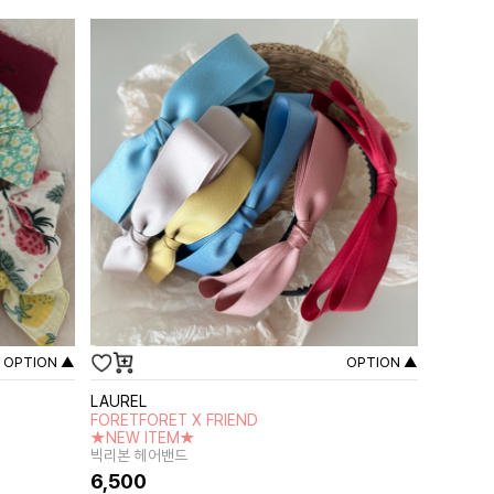
OPTION ▲
OPTION ▲
LAUREL
FORETFORET X FRIEND
★NEW ITEM★
빅리본 헤어밴드
6,500