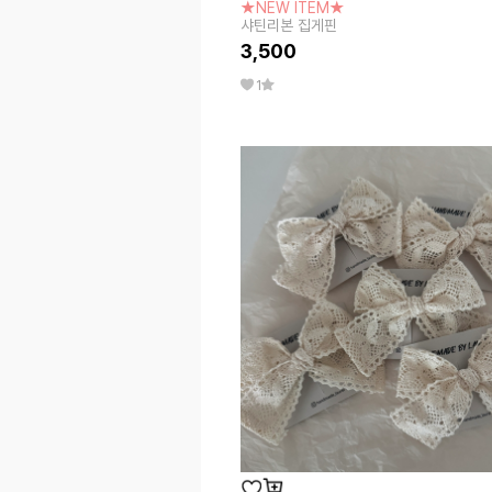
★NEW ITEM★
샤틴리본 집게핀
3,500
1