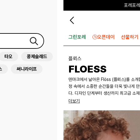
포레포레
하우스오브캐러셀
그린포레
🕒오픈데이
선물하기
타오
콩제슬래드
플뢰스
FLOESS
스
써니라이프
덴마크에서 날아온 Flöss (플뢰스)를 소개합니다. 아이들의 순수한 순간과 특별한 기억에서 영감
정 속에서 소중한 순간들을 더욱 빛나게 
다. 디자인 단계부터 생산까지 최고급 소재
제작됩니다. 플뢰스는 어린 시절이 가장 소중한 시간이라고 믿으며, 이러한 가치를 브랜드 디자인에 그대로 담아
더보기
냅니다.
Autumn Adventures
이번 AW25 시즌, Flöss (플뢰스)는 어린 
과 사랑스러운 하트 모티브, 클래식한 실루
장 아늑한 순간을 더욱 특별하게 만들어 줍니다. 갓 구운 달콤한 간식을 맛보고, 친구들과 웃음을 