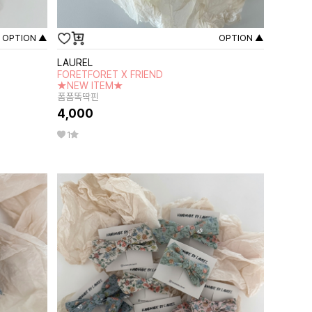
OPTION ▲
OPTION ▲
LAUREL
FORETFORET X FRIEND
★NEW ITEM★
폼폼똑딱핀
4,000
1