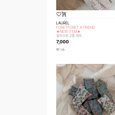
LAUREL
FORETFORET X FRIEND
★NEW ITEM★
꽃자수핀 2종 세트
7,000
3