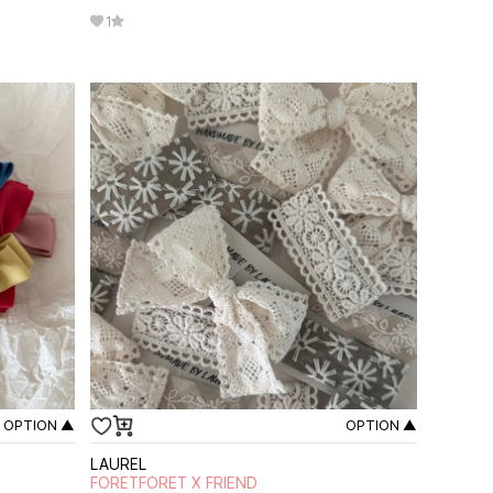
1
OPTION ▲
OPTION ▲
LAUREL
FORETFORET X FRIEND