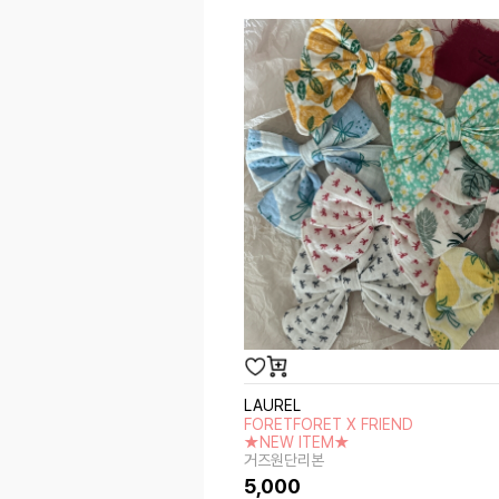
LAUREL
FORETFORET X FRIEND
★NEW ITEM★
거즈원단리본
5,000