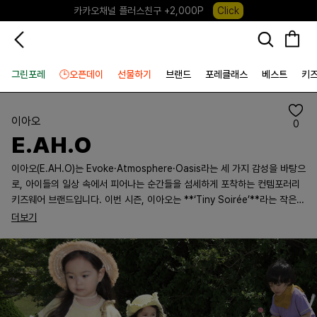
카카오채널 플러스친구 +2,000P
Click
포레포레 앱 다운로드 +3,000P
Down
하우스오브캐러셀, 국내단독 프리오더(~8/10)
Click
그린포레
🕒오픈데이
선물하기
브랜드
포레클래스
베스트
키
이아오
0
E.AH.O
이아오(E.AH.O)는 Evoke·Atmosphere·Oasis라는 세 가지 감성을 바탕으
로, 아이들의 일상 속에서 피어나는 순간들을 섬세하게 포착하는 컨템포러리
키즈웨어 브랜드입니다. 이번 시즌, 이아오는 **‘Tiny Soirée’**라는 작은
연말 파티에서 영감을 얻었습니다. 어른들의 축제에서 느껴지는 설렘과 반짝
더보기
임을 아이의 눈높이에서 다시 바라보며, 그들이 세상을 어떻게 상상하고 감각
하는지를 옷에 담고자 했습니다. 조금은 장난스럽고, 때로는 우아한 실루엣,
그리고 특별한 날을 위한 디테일들은 아이가 스스로의 세계를 표현하고 즐길
수 있도록 만들어졌습니다. 사용된 소재는 부드럽고 안전한 원단을 엄선해, 편
안한 착용감과 높은 퀄리티를 모두 지향합니다. 각각의 아이가 가진 여러 빛깔
의 감정을 포근하게 감싸는 작은 오아시스 같은 옷이 되기를 바랐습니다. 이아