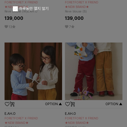
FORETFORET X FRIEND
FORETFORET X FRIEND
★NEW BRAND★
★NEW BRAND★
하루동안 열지 않기
Reve blouse (W)E.AH.O
Reve blouse (B)
139,000
139,000
13
7
OPTION ▲
OPTION ▲
E.AH.O
E.AH.O
FORETFORET X FRIEND
FORETFORET X FRIEND
★NEW BRAND★
★NEW BRAND★