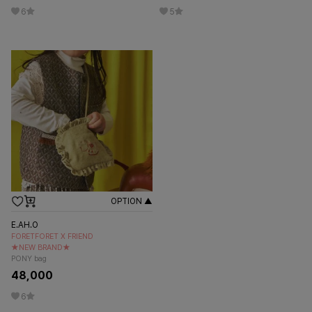
6
5
OPTION ▲
E.AH.O
FORETFORET X FRIEND
★NEW BRAND★
PONY bag
48,000
6