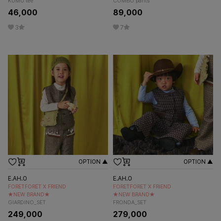
KUMU tee
COMBO pants
46,000
89,000
3
7
OPTION ▲
OPTION ▲
E.AH.O
E.AH.O
FORETFORET X FRIEND
FORETFORET X FRIEND
★NEW BRAND★
★NEW BRAND★
GIARDINO_SET
FRONDA_SET
249,000
279,000