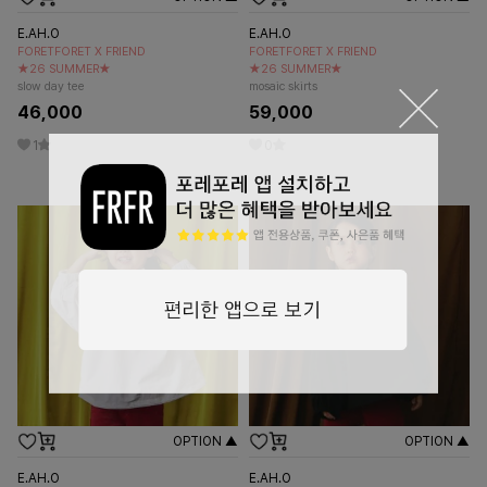
E.AH.O
E.AH.O
FORETFORET X FRIEND
FORETFORET X FRIEND
★26 SUMMER★
★26 SUMMER★
slow day tee
mosaic skirts
46,000
59,000
1
0
OPTION ▲
OPTION ▲
E.AH.O
E.AH.O