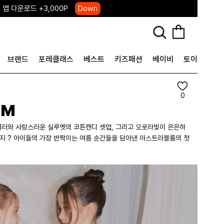
, 국내단독 프리오더(~8/10)
Click
브랜드
포레클래스
베스트
키즈패션
베이비
토이&굿즈
0
OM
 컬러와 사랑스러운 실루엣의 코튼캔디 셋업, 그리고 오로라빛이 은은하
까지 ? 아이들의 가장 반짝이는 여름 순간들을 담아낸 아스트라블룸의 첫