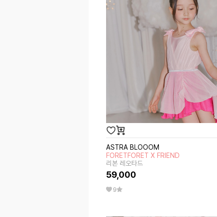
ASTRA BLOOOM
FORETFORET X FRIEND
리본 레오타드
59,000
9