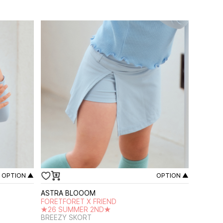
OPTION ▲
OPTION ▲
ASTRA BLOOOM
FORETFORET X FRIEND
★26 SUMMER 2ND★
BREEZY SKORT