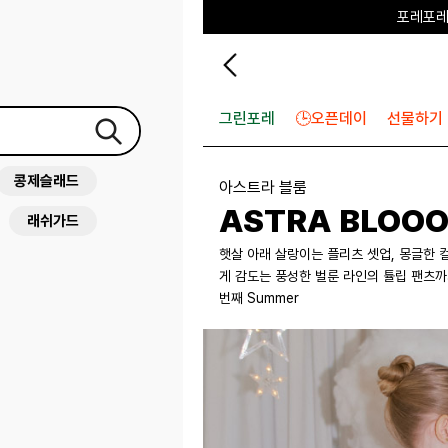
하우스오브캐러셀
그린포레
🕒오픈데이
선물하기
콩제슬래드
아스트라 블룸
ASTRA BLOO
래쉬가드
햇살 아래 살랑이는 플리츠 셋업, 몽글한
게 감도는 풍성한 벌룬 라인의 튤립 팬츠
번째 Summer