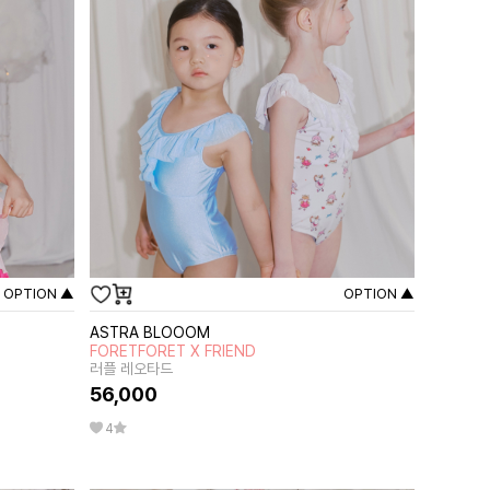
OPTION ▲
OPTION ▲
ASTRA BLOOOM
FORETFORET X FRIEND
러플 레오타드
56,000
4