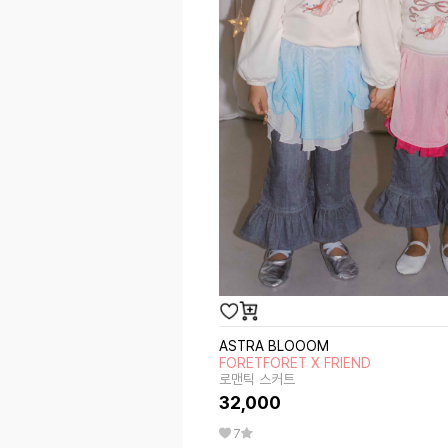
ASTRA BLOOOM
FORETFORET X FRIEND
로맨틱 스커트
32,000
7