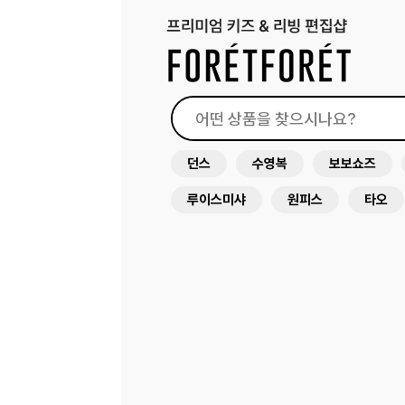
던스
수영복
보보쇼즈
루이스미샤
원피스
타오
미미앤룰라
드레스