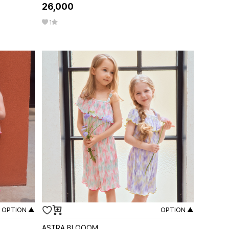
26,000
1
OPTION ▲
OPTION ▲
ASTRA BLOOOM