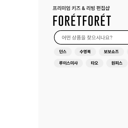
던스
수영복
보보쇼즈
루이스미샤
타오
원피스
드레스
래쉬가드