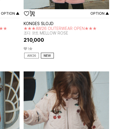
OPTION ▲
OPTION ▲
KONGES SLOJD
★★★
★★★AW26 OUTERWEAR OPEN★★★
조디 코트 MELLOW ROSE
210,000
1