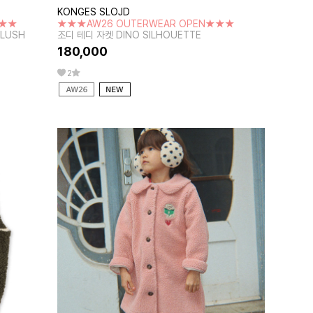
KONGES SLOJD
★★★
★★★AW26 OUTERWEAR OPEN★★★
BLUSH
조디 테디 자켓 DINO SILHOUETTE
180,000
2