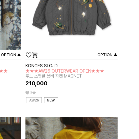
OPTION ▲
OPTION ▲
KONGES SLOJD
★★★
★★★AW26 OUTERWEAR OPEN★★★
주노 스팽글 봄버 자켓 MAGNET
210,000
3