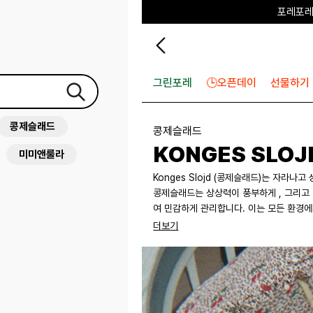
포레포레
하우스오브캐러셀
그린포레
🕒오픈데이
선물하기
콩제슬래드
콩제슬래드
KONGES SLOJ
미미앤룰라
Konges Slojd (콩제슬래드)는 자라
콩제슬래드는 상상력이 풍부하게 , 그리고
여 민감하게 관리합니다. 이는 모든 환경에서 아이들이 편안하고 안전하게 사용하고 입을수 있게 하기 위함입니
다. 자라는 아이들에게 , 완벽하진 않
더보기
'La vie à Paris'
콩제슬래드(Konges Sløjd) FALL
았습니다. 공원 산책, 로컬 마켓 구경, 회전목마 타기 — 아이들의 일상 속 작은 모험들이 이번 시즌의 감성을 고
스란히 담아냅니다. 유쾌하고 장난기 넘치면서도, 로맨틱한 노스탤지어를 품은 것이 브랜드 특유의 세계관입니다.
정교한 디테일의 따뜻한 니트웨어, 섬세한 