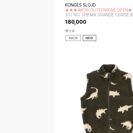
KONGES SLOJD
★★★AW26 OUTERWEAR OPEN
조디 테디 자켓 MA GRANDE CERISE 
180,000
8