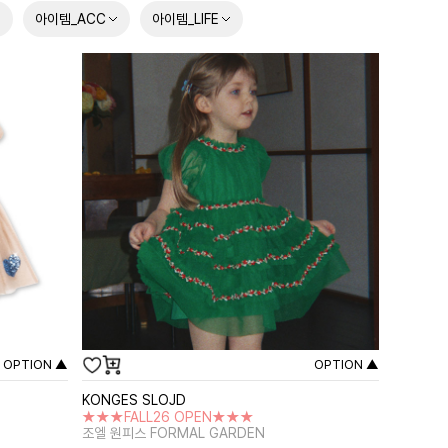
아이템_ACC
아이템_LIFE
OPTION ▲
OPTION ▲
KONGES SLOJD
★★★FALL26 OPEN★★★
조엘 원피스 FORMAL GARDEN