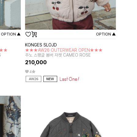
OPTION ▲
OPTION ▲
KONGES SLOJD
★★★
★★★AW26 OUTERWEAR OPEN★★★
S
주노 스팽글 봄버 자켓 CAMEO ROSE
210,000
4