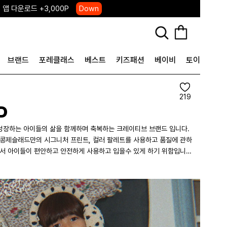
 앱 다운로드 +3,000P
Down
, 국내단독 프리오더(~8/10)
Click
브랜드
포레클래스
베스트
키즈패션
베이비
토이&굿즈
219
D
나고 성장하는 아이들의 삶을 함께하며 축복하는 크레이티브 브랜드 입니다.
 콩제슬래드만의 시그니처 프린트, 컬러 팔레트를 사용하고 품질에 관하
지만 그 성장의 모습에서 보이는 아름다움을 콩제슬래드와 함께 하세요.
26 컬렉션은 파리의 거리를 누비는 사랑스러운 꼬마 친구들에게서 영감을 받
파스텔 컬러, 모노크롬 톤의 소프트 스웨터, 포근한 테디와 장난감까지