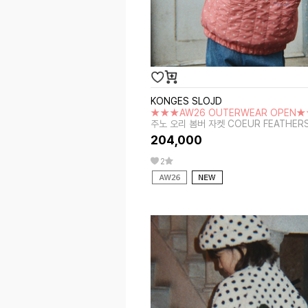
KONGES SLOJD
★★★AW26 OUTERWEAR OPEN
주노 오리 봄버 자켓 COEUR FEATHER
204,000
2