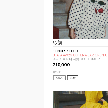
KONGES SLOJD
★★★AW26 OUTERWEAR OPEN
조디 자수 테디 자켓 DOT LUMIERE
210,000
5