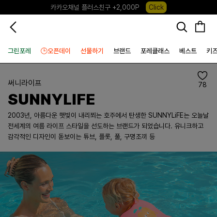
카카오채널 플러스친구 +2,000P
Click
포레포레 앱 다운로드 +3,000P
Down
하우스오브캐러셀, 국내단독 프리오더(~8/10)
Click
그린포레
🕒오픈데이
선물하기
브랜드
포레클래스
베스트
키
써니라이프
78
SUNNYLIFE
2003년, 아름다운 햇빛이 내리쬐는 호주에서 탄생한 SUNNYLiFE는 오늘날
전세계의 여름 라이프 스타일을 선도하는 브랜드가 되었습니다. 유니크하고
감각적인 디자인이 돋보이는 튜브, 플롯, 풀, 구명조끼 등