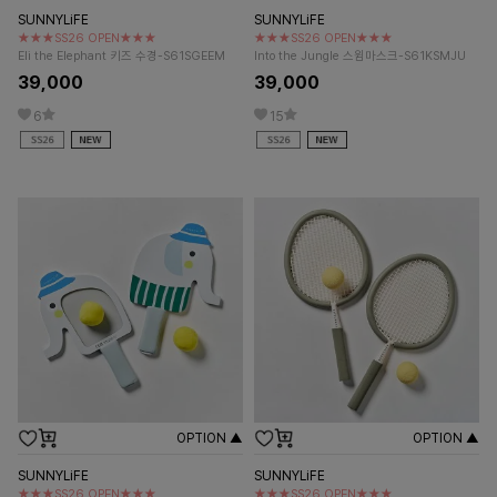
SUNNYLiFE
SUNNYLiFE
★★★SS26 OPEN★★★
★★★SS26 OPEN★★★
Eli the Elephant 키즈 수경-S61SGEEM
Into the Jungle 스윔마스크-S61KSMJU
39,000
39,000
6
15
OPTION ▲
OPTION ▲
SUNNYLiFE
SUNNYLiFE
★★★SS26 OPEN★★★
★★★SS26 OPEN★★★