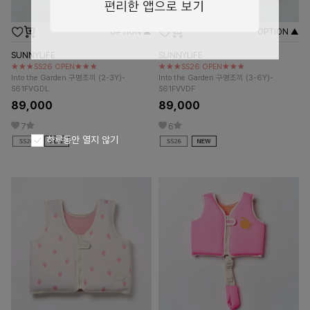
OPTION ▲
OPTION ▲
SUNNYLiFE
SUNNYLiFE
★★★SS26 OPEN★★★
★★★SS26 OPEN★★★
Into the Garden 구명조끼 (2-3Y)-
Into the Garden 구명조끼 (3-6Y)-
S61FVGDL
S61FVVDF
89,000
89,000
7
6
하루동안 열지 않기