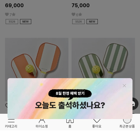
69,000
75,000
7
6
OPTION ▲
OPTION ▲
SUNNYLiFE
SUNNYLiFE
★★★SS26 OPEN★★★
★★★SS26 OPEN★★★
클레이 피클볼 세트-S61PBSTC
세이지 피클볼 세트-S61PBSSS
카테고리
마이쇼핑
홈
좋아요
최근본상품
89,000
89,000