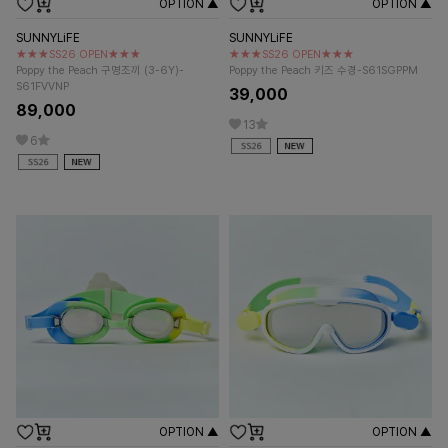
OPTION ▲
OPTION ▲
SUNNYLiFE
SUNNYLiFE
★★★SS26 OPEN★★★
★★★SS26 OPEN★★★
Poppy the Peach 구명조끼 (3-6Y)-
Poppy the Peach 키즈 수경-S61SGPPM
S61FVVNP
39,000
89,000
13
6
OPTION ▲
OPTION ▲