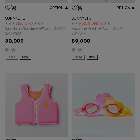
OPTION ▲
OPTION ▲
SUNNYLiFE
SUNNYLiFE
★★★SS26 OPEN★★★
★★★SS26 OPEN★★★
Strawberry Sunshine 구명조끼 (3-6Y)-
Poppy the Peach 구명조끼 (2-3Y)-
S51VVSS3
S61FVPPN
89,000
89,000
7
7