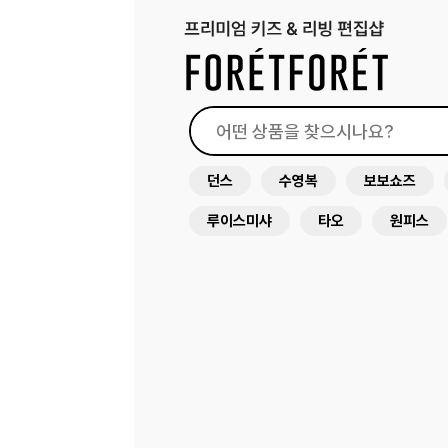
던스
수영복
보보쇼즈
루이스미샤
타오
원피스
드레스
래쉬가드