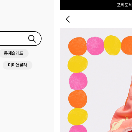
포레포레
하우스오브캐러셀
콩제슬래드
미미앤룰라