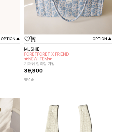
OPTION ▲
OPTION ▲
MUSHIE
FORETFORET X FRIEND
★NEW ITEM★
기저귀 정리함 가방
39,900
0