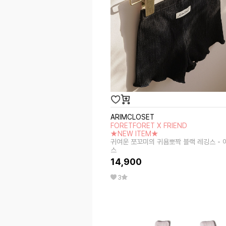
ARIMCLOSET
FORETFORET X FRIEND
★NEW ITEM★
귀여운 쪼꼬미의 귀욤뽀짝 블랙 레깅스 - 
스
14,900
3