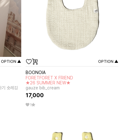
OPTION ▲
OPTION ▲
BOONOIA
FORETFORET X FRIEND
★26 SUMMER NEW★
아기 숏레깅
gauze bib_cream
17,000
1