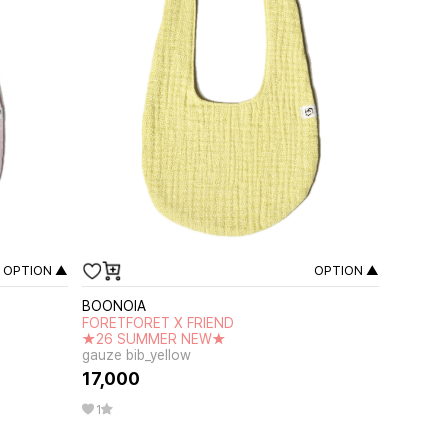
OPTION ▲
OPTION ▲
BOONOIA
FORETFORET X FRIEND
★26 SUMMER NEW★
gauze bib_yellow
17,000
1