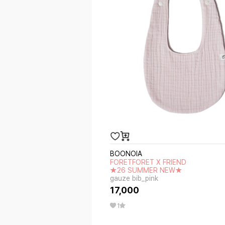
BOONOIA
FORETFORET X FRIEND
★26 SUMMER NEW★
gauze bib_pink
17,000
1