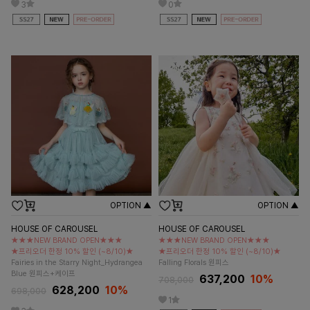
3
0
OPTION ▲
OPTION ▲
HOUSE OF CAROUSEL
HOUSE OF CAROUSEL
★★★NEW BRAND OPEN★★★
★★★NEW BRAND OPEN★★★
★프리오더 한정 10% 할인 (~8/10)★
★프리오더 한정 10% 할인 (~8/10)★
Fairies in the Starry Night_Hydrangea
Falling Florals 원피스
Blue 원피스+케이프
637,200
10%
708,000
628,200
10%
698,000
1