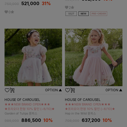
521,000
31
%
750,000
2
0
OPTION ▲
OPTION ▲
HOUSE OF CAROUSEL
HOUSE OF CAROUSEL
★★★NEW BRAND OPEN★★★
★★★NEW BRAND OPEN★★★
★프리오더 한정 10% 할인 (~8/10)★
★프리오더 한정 10% 할인 (~8/10)★
Garden of Tulips 원피스
Hop in the Wild 원피스
886,500
10%
637,200
10%
985,000
708,000