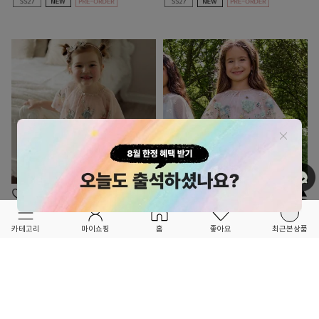
OPTION ▲
OPTION ▲
HOUSE OF CAROUSEL
HOUSE OF CAROUSEL
카테고리
마이쇼핑
홈
좋아요
최근본상품
★★★NEW BRAND OPEN★★★
★★★NEW BRAND OPEN★★★
★프리오더 한정 10% 할인 (~8/10)★
★프리오더 한정 10% 할인 (~8/10)★
Fairies in the Starry Night_Peach 원피스
Fairy Garden of Hydrangeas 원피스+케이
+케이프
프
628,200
10%
718,200
10%
698,000
798,000
1
2