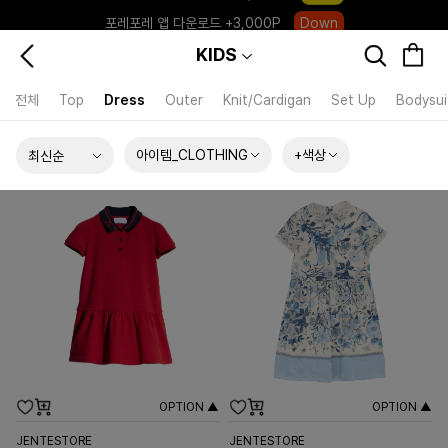
포레포레 앱 다운로드 +3,000P
Down
하우스오브캐러셀, 국내단독 프리오더(~8/10)
Click
KIDS
전체
Top
Dress
Outer
Knit/Cardigan
Set Up
Bodysui
아이템_CLOTHING
+색상
OPTION ▲
OPTION ▲
JENTESTORE
JENTESTORE