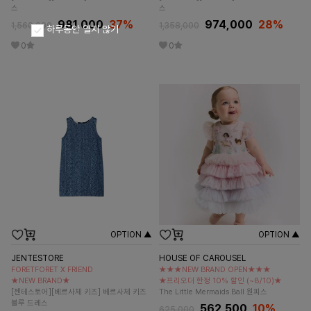
스
스
981,000
37
%
974,000
28
%
1,560,000
1,358,000
하루동안 열지 않기
0
0
OPTION ▲
OPTION ▲
JENTESTORE
HOUSE OF CAROUSEL
FORETFORET X FRIEND
★★★NEW BRAND OPEN★★★
★NEW BRAND★
★프리오더 한정 10% 할인 (~8/10)★
[젠테스토어][베르사체 키즈] 베르사체 키즈
The Little Mermaids Ball 원피스
블루 드레스
562,500
10%
625,000