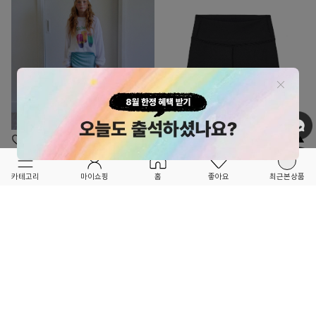
OPTION ▲
OPTION ▲
OURTREE
EVERI
FORETFORET X FRIEND
FORETFORET X FRIEND
카테고리
마이쇼핑
홈
좋아요
최근본상품
★26 SUMMER★
★26SS OPEN★
셔링랩레깅스(민트)
ella biker leggings - black
27,200
20
%
34,500
34,000
0
4