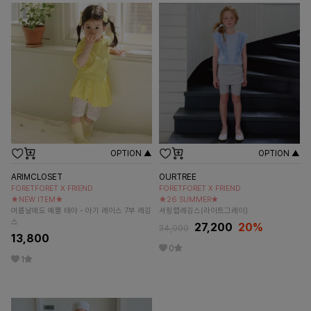
OPTION ▲
OPTION ▲
ARIMCLOSET
OURTREE
FORETFORET X FRIEND
FORETFORET X FRIEND
★NEW ITEM★
★26 SUMMER★
여름날에도 예쁠 테야 - 아기 레이스 7부 레깅
셔링랩레깅스(라이트그레이)
스
27,200
20
%
34,000
13,800
0
1