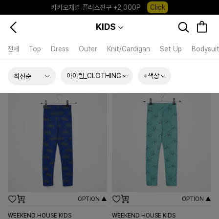
포레포레 앱 다운로드 +3,000P
Down
하우스오브캐러셀, 국내단독 프리오더(~8/10)
Click
KIDS
전체
Top
Dress
Outer
Knit/Cardigan
Set Up
Bodysui
아이템_CLOTHING
+색상
OPTION ▲
OPTION ▲
WEEKEND HOUSE KIDS
WEEKEND HOUSE KIDS