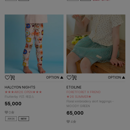
OPTION ▲
OPTION ▲
HALCYON NIGHTS
ETOILINE
★★★AW26 OPEN★★★
FORETFORET X FRIEND
Flutterby 키즈 레깅스
★26 SUMMER★
Floral embroidery skirt leggings -
55,000
MOODY GREEN
65,000
0
4