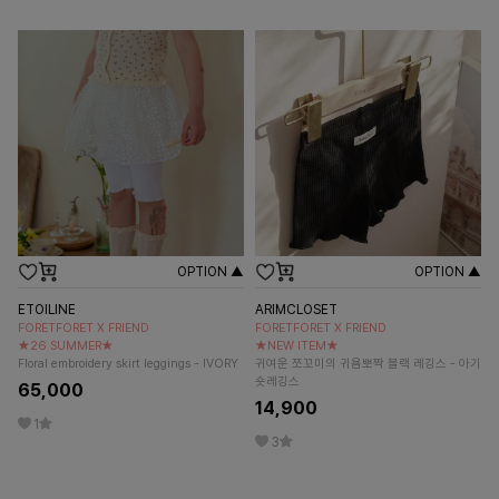
OPTION ▲
OPTION ▲
ETOILINE
ARIMCLOSET
FORETFORET X FRIEND
FORETFORET X FRIEND
★26 SUMMER★
★NEW ITEM★
Floral embroidery skirt leggings - IVORY
귀여운 쪼꼬미의 귀욤뽀짝 블랙 레깅스 - 아기
숏레깅스
65,000
14,900
1
3