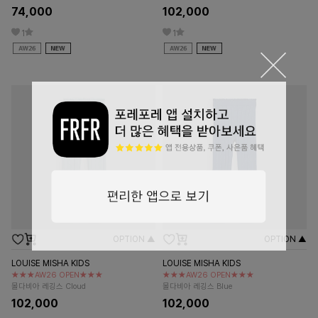
74,000
102,000
1
1
OPTION ▲
OPTION ▲
LOUISE MISHA KIDS
LOUISE MISHA KIDS
★★★AW26 OPEN★★★
★★★AW26 OPEN★★★
몰다비아 레깅스 Cloud
몰다비아 레깅스 Blue
102,000
102,000