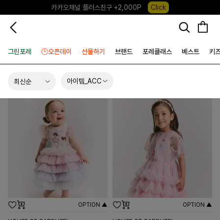
카카오채널 플러스친구 +2,000P
Click
포레포레 앱 다운로드 +3,000P
Down
하우스오브캐러셀, 국내단독 프리오더(~8/10)
Click
그린포레
🕒오픈데이
선물하기
브랜드
포레클래스
베스트
키
아이템_ACC
OPTION ▲
OPTION ▲