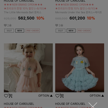
HOUSE OF CAROUSEL
HOUSE OF CAROUSEL
★★★NEW BRAND OPEN★★★
★★★NEW BRAND OPEN★★★
★프리오더 한정 10% 할인 (~8/10)★
★프리오더 한정 10% 할인 (~8/10)★
The Little Mermaids Ball 원피스
Mermaids Under the Sea 원피스+케이프
562,500
10%
601,200
10%
625,000
668,000
2
3
OPTION ▲
OPTION ▲
HOUSE OF CAROUSEL
HOUSE OF CAROUSEL
★★★NEW BRAND OPEN★★★
★★★NEW BRAND OPEN★★★