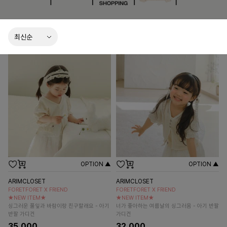
OPTION ▲
OPTION ▲
ARIMCLOSET
ARIMCLOSET
FORETFORET X FRIEND
FORETFORET X FRIEND
★NEW ITEM★
★NEW ITEM★
싱그러운 풀잎과 바람이랑 친구할래요 - 아기
너가 좋아하는 여름날의 싱그러움 - 아기 반팔
반팔 가디건
가디건
35,000
32,000