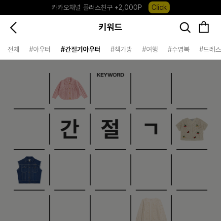
포레포레 앱 다운로드 +3,000P
Down
하우스오브캐러셀, 국내단독 프리오더(~8/10)
Click
키워드
전체
#아우터
#간절기아우터
#책가방
#여행
#수영복
#드레스