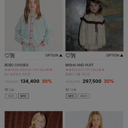
OPTION ▲
OPTION ▲
BOBO CHOSES
MISHA AND PUFF
★★SS26 SEASON OFF SALE★★
★★SEASON OFF SALE★★
BC 오픈워크 가디건
콘페티 러플 가디건
134,400
30%
297,500
30%
192,000
425,000
5
13