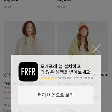
1
4
OPTION ▲
OPTION ▲
THE ANIMALS OBSERVATORY
THE ANIMALS OBSERVATORY
★★SS26 SEASON OFF SALE★★
★★SS26 SEASON OFF SALE★★
MES AMIS 후디 자켓
소프트 옐로우 윈드브레이커
229,600
30%
277,200
30%
328,000
396,000
9
8