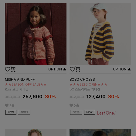
OPTION ▲
OPTION ▲
MISHA AND PUFF
BOBO CHOSES
★★SEASON OFF SALE★★
★★★SS26 OPEN★★★
Rose 요크 가디건
BC 스트라이프 가디건
257,600
30%
127,400
30%
368,000
182,000
2
2