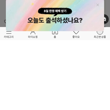
OPTION ▲
OPTION ▲
EMILE ET IDA
MAIN STORY
★★SS26 SEASON OFF SALE★★
★★SS26 SEASON OFF SALE★★
카테고리
마이쇼핑
홈
좋아요
최근본상품
FLEURS 가디건_BEIGE CLAIR
오트 자카드 가디건
119,000
30%
131,600
30%
170,000
188,000
2
1