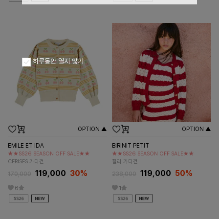
하루동안 열지 않기
OPTION ▲
OPTION ▲
EMILE ET IDA
BIRINIT PETIT
★★SS26 SEASON OFF SALE★★
★★SS26 SEASON OFF SALE★★
CERISES 가디건
칠리 가디건
119,000
30%
119,000
50%
170,000
238,000
6
1