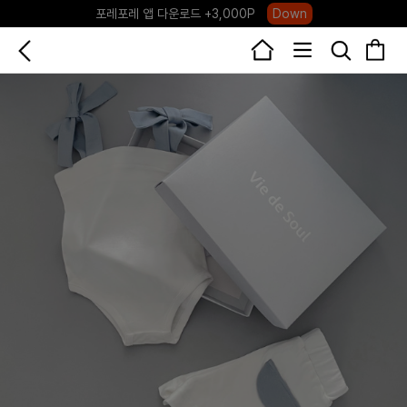
포레포레 앱 다운로드 +3,000P
Down
하우스오브캐러셀, 국내단독 프리오더(~8/10)
Click