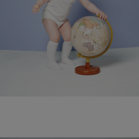
페이코 라이
매