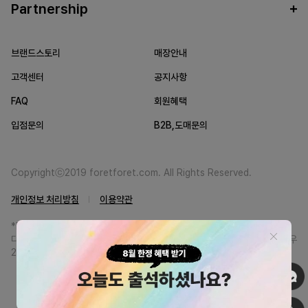
Partnership
브랜드스토리
매장안내
고객센터
공지사항
FAQ
회원혜택
입점문의
B2B,도매문의
Copyrightⓒ2019 foretforet.com. All Rights Reserved.
개인정보 처리방침
이용약관
*FORETFORET에서는 브랜드 본사와의 직거래를 통한 정품만을 취급합니
다. 일부 병행상품의 경우 정품인증서를 발급받고 있습니다. 정품이 아닐 경우
200% 환불해드립니다.