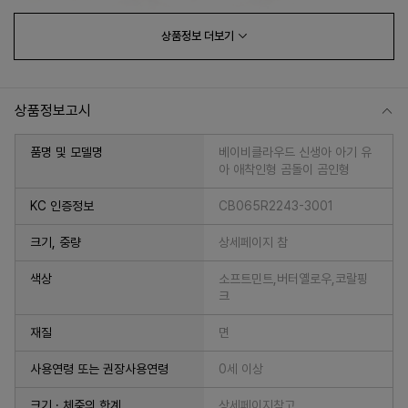
상품정보
더보기
상품정보고시
품명 및 모델명
베이비클라우드 신생아 아기 유
아 애착인형 곰돌이 곰인형
KC 인증정보
CB065R2243-3001
크기, 중량
상세페이지 참
프 하세요!
색상
소프트민트,버터옐로우,코랄핑
크
재질
면
사용연령 또는 권장사용연령
0세 이상
크기 · 체중의 한계
상세페이지참고