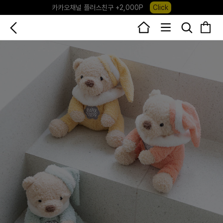
포레포레 앱 다운로드 +3,000P
Down
하우스오브캐러셀, 국내단독 프리오더(~8/10)
Click