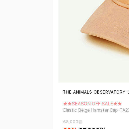
THE ANIMALS OBSERVATORY
★★SEASON OFF SALE★★
Elastic Beige Hamster Cap-TA23
★★SEASON OFF SALE★★
Elastic Beige Hamster Cap-T
68,000
원