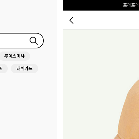
포레포레
하우스오브캐러셀
루이스미샤
프
래쉬가드