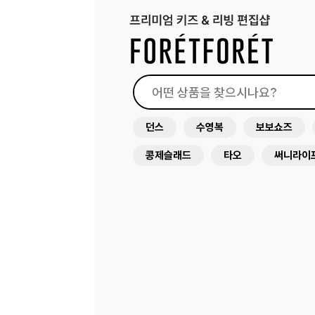
던스
수영복
보보쇼즈
콩제슬래드
타오
써니라이
원피스
드레스