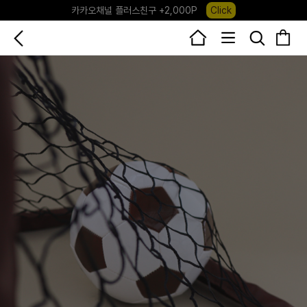
카카오채널 플러스친구 +2,000P
Click
포레포레 앱 다운로드 +3,000P
Down
하우스오브캐러셀, 국내단독 프리오더(~8/10)
Click