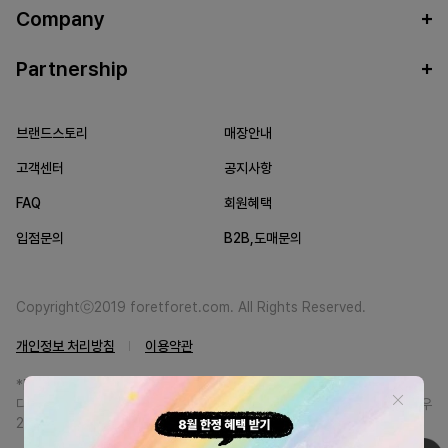
Company
Partnership
브랜드스토리
매장안내
고객센터
공지사항
FAQ
회원혜택
입점문의
B2B,도매문의
Copyrightⓒ2019 foretforet.com. All Rights Reserved.
개인정보 처리방침
이용약관
*FORETFORET에서는 브랜드 본사와의 직거래를 통한 정품만을 취급합니
다. 일부 병행상품의 경우 정품인증서를 발급받고 있습니다. 정품이 아닐 경우
200% 환불해드립니다.