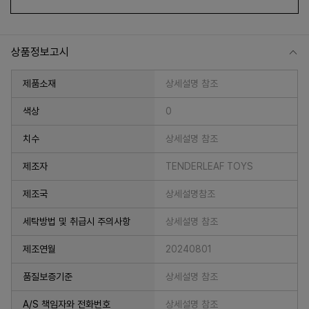
상품정보고시
제품소재
상세설명 참조
색상
0
치수
상세설명 참조
프 하세요!
제조자
TENDERLEAF TOYS
제조국
상세설명참조
세탁방법 및 취급시 주의사항
상세설명 참조
제조연월
20240801
품질보증기준
상세설명 참조
A/S 책임자와 전화번호
상세설명 참조