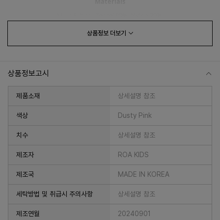
Materials
Main Fabric - Tencel 80%, Nylon 20%
Lining - Cotton 100%
상품정보
더보기
How to wash
Hand Wash
상품정보고시
제품소재
상세설명 참조
Made in Korea
색상
Dusty Pink
치수
상세설명 참조
프 하세요!
제조자
ROA KIDS
제조국
MADE IN KOREA
세탁방법 및 취급시 주의사항
상세설명 참조
제조연월
20240901