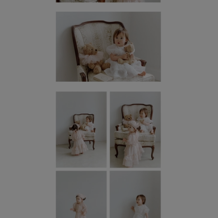
페이코 라이
매