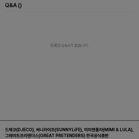
Q&A
()
[ 교환/ 반품 방법 ]
수령일로부터 7일 이내에 온라인몰 게시판을 통해 교환/반품 을 접수해 주시기 바랍
니다.
(기간 경과 시 교환 및 반품처리가 불가합니다.)
등록된 Q&A가 없습니다.
배송비는 입금을 원칙으로 하며,
국민 295401 - 01 - 228413 (로운) 으로 주문자 명과 동일하게 입금해 주셔야 합니다
(제주/도서산간 지역은 추가 배송비 발생)
[ 교환 / 반품 불가안내 ]
- 교환 및 반품 요청 상품이 수령일로부터 7일이 경과한 경우
- 종이택 제거, 착용 흔적, 세탁 등으로 제품의 가치가 감소한 경우. (수령 상품이 불량
인 경우에도 해당)
- 상품 정보란에 교환 및 반품 불가가 기재된 상품.
드제코(DJECO)
,
써니라이프(SUNNYLiFE)
,
미미앤룰라(MIMI & LULA)
,
그레이트프리텐더스(GREAT PRETENDERS)
한국공식총판