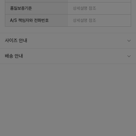
품질보증기준
상세설명 참조
A/S 책임자와 전화번호
상세설명 참조
[ 배송 ]
주문 후 3-5일 후 발송됩니다.
사이즈 안내
프리오더 상품은 상품 상단에 기재되어 있는 배송 일자를 참고 부탁드립니다.
배송 안내
[ 교환/ 반품 ]
고객님의 단순 변심일 경우 상품 수령일로부터 7일 이내 도착해야 합니다.
(일부 프리오더 상품이나 맞춤 상품일 경우에는 교환/반품이 불가능 하니 신중히 선택
하여 구매 하시길 바랍니다.)
반품 배송비 : 4000원
무료 배송으로 받으신 경우 반품 배송비 7000원이 발생합니다.
(제주/도서산간 지역은 추가 배송비 발생)