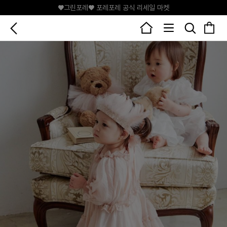
♥그린포레♥ 포레포레 공식 리세일 마켓