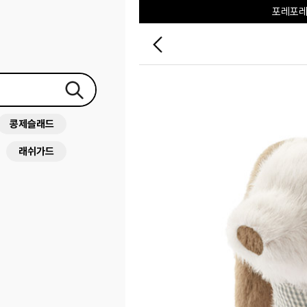
포레포레
하우스오브캐러셀
콩제슬래드
래쉬가드