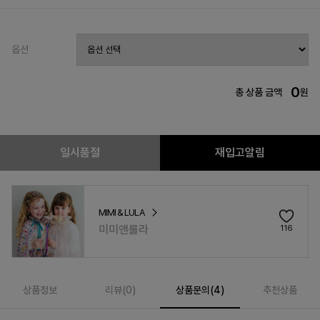
옵션
0
총 상품 금액
원
일시품절
재입고알림
MIMI & LULA
미미앤룰라
116
상품정보
리뷰(
0
)
상품문의(4)
추천상품