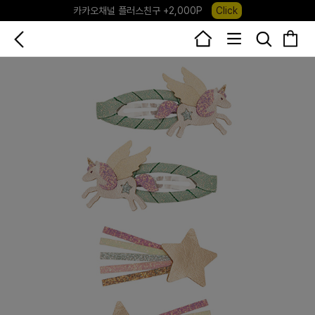
카카오채널 플러스친구 +2,000P
Click
포레포레 앱 다운로드 +3,000P
Down
하우스오브캐러셀, 국내단독 프리오더(~8/10)
Click