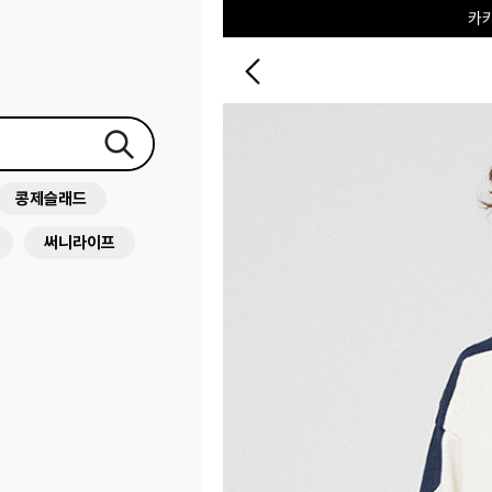
포
콩제슬래드
써니라이프