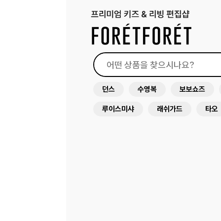
던스
수영복
보보쇼즈
루이스미샤
래쉬가드
타오
원피스
드레스