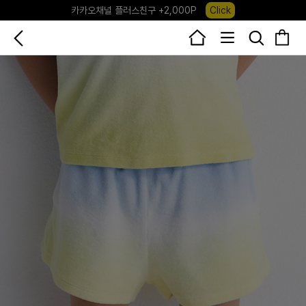
카카오채널 플러스친구 +2,000P
Click
포레포레 앱 다운로드 +3,000P
Down
하우스오브캐러셀, 국내단독 프리오더(~8/10)
Click