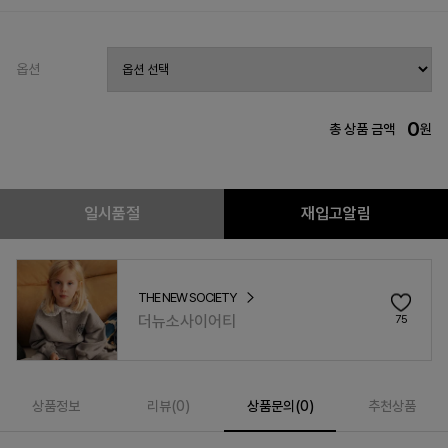
옵션
0
총 상품 금액
원
일시품절
재입고알림
THE NEW SOCIETY
더뉴소사이어티
75
상품정보
리뷰(
0
)
상품문의(0)
추천상품