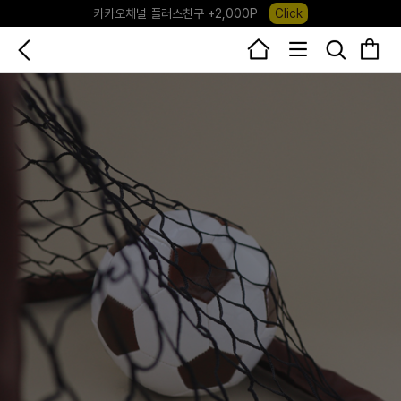
카카오채널 플러스친구 +2,000P
Click
포레포레 앱 다운로드 +3,000P
Down
하우스오브캐러셀, 국내단독 프리오더(~8/10)
Click