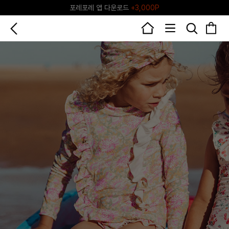
♥그린포레♥ 포레포레 공식 리세일 마켓