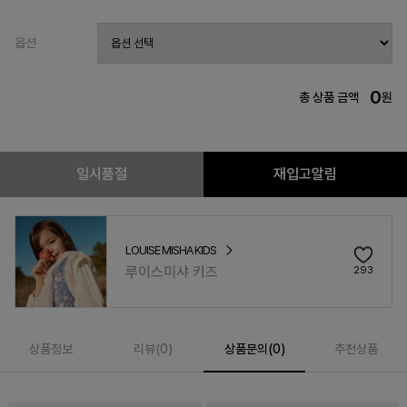
옵션
0
총 상품 금액
원
일시품절
재입고알림
LOUISE MISHA KIDS
루이스미샤 키즈
293
상품정보
리뷰(
0
)
상품문의(0)
추천상품