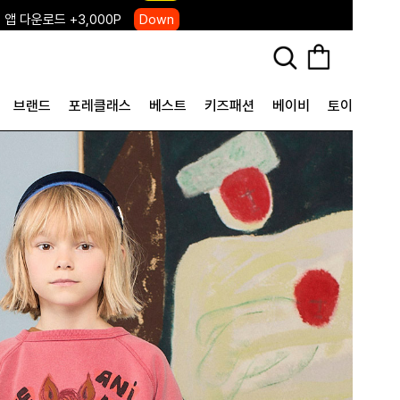
 앱 다운로드 +3,000P
Down
, 국내단독 프리오더(~8/10)
Click
브랜드
포레클래스
베스트
키즈패션
베이비
토이&굿즈