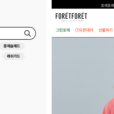
포레포레
하우스오브캐러셀
그린포레
🕒오픈데이
선물하기
콩제슬래드
래쉬가드