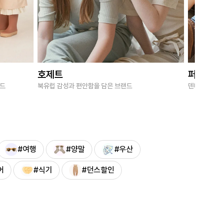
호제트
퍼브키
랜드
북유럽 감성과 편안함을 담은 브랜드
덴마크 감성
#여행
#양말
#우산
어
#식기
#던스할인