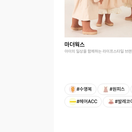
마더웍스
아이의 일상을 함께하는 라이프스타일 브
#수영복
#원피스
#헤어ACC
#발레코