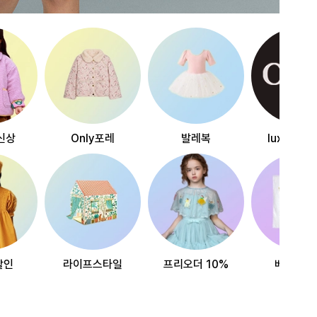
신상
Only포레
발레복
luxury~
할인
라이프스타일
프리오더 10%
베스트리