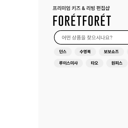
던스
수영복
보보쇼즈
루이스미샤
타오
원피스
드레스
미미앤룰라