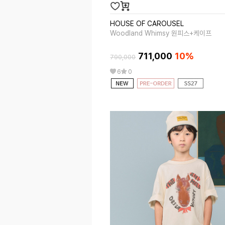
HOUSE OF CAROUSEL
Woodland Whimsy 원피스+케이프
711,000
10%
790,000
6
0