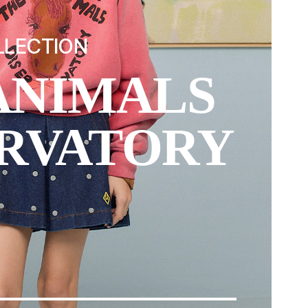
N
LLECTION
ANIMALS
RVATORY
P