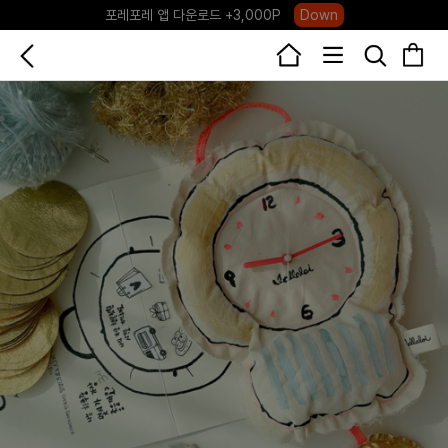
포레포레 앱 다운로드 +3,000P
Down
하우스오브캐러셀, 국내단독 프리오더(~8/10)
Click