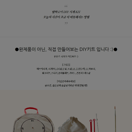
페이코 라이
매