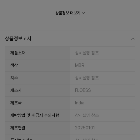
상품정보
더보기
상품정보고시
제품소재
상세설명 참조
색상
MBR
치수
상세설명 참조
프 하세요!
제조자
FLOESS
제조국
India
세탁방법 및 취급시 주의사항
상세설명 참조
제조연월
20250101