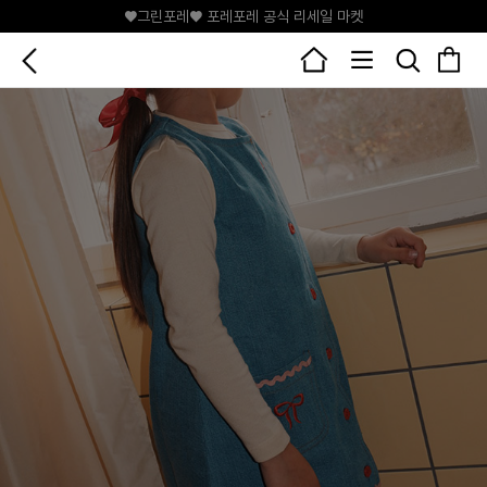
♥그린포레♥ 포레포레 공식 리세일 마켓