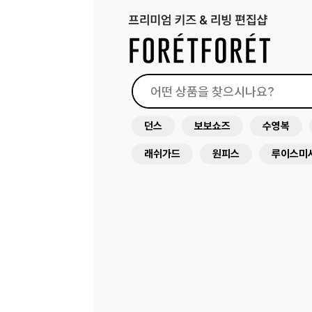
던스
보보쇼즈
수영복
래쉬가드
원피스
루이스미
아뜰리에슈