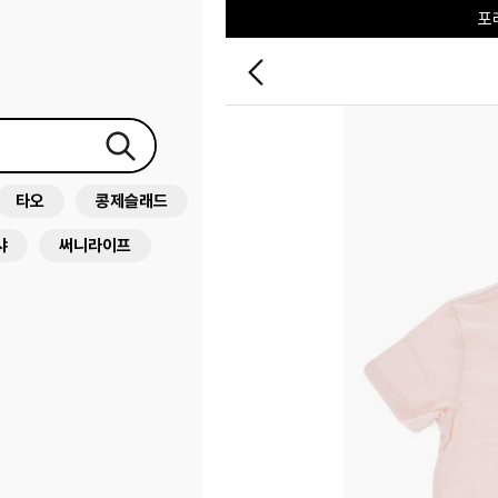
♥그린
타오
콩제슬래드
샤
써니라이프