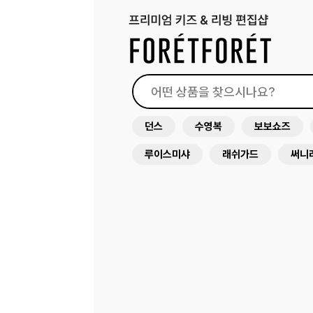
던스
수영복
보보쇼즈
루이스미샤
래쉬가드
써니
드레스