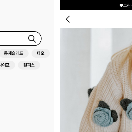
♥그린
콩제슬래드
타오
라이프
원피스