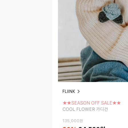
FLIINK
★★SEASON OFF SALE★★
COOL FLOWER 가디건
★★SEASON OFF SALE★★
COOL FLOWER 가디건
135,000
원