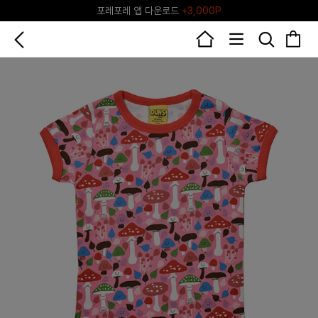
포레포레 앱 다운로드
+3,000P
♥그린포레♥ 포레포레 공식 리세일 마켓