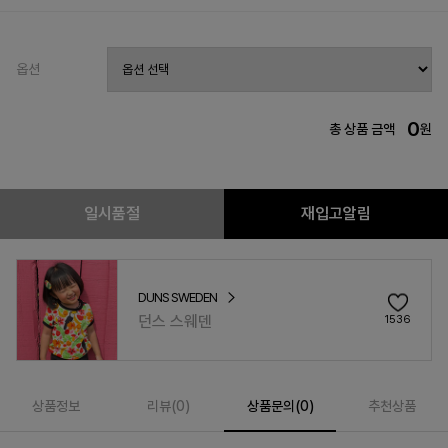
옵션
0
총 상품 금액
원
일시품절
재입고알림
DUNS SWEDEN
던스 스웨덴
1536
상품정보
리뷰(
0
)
상품문의(0)
추천상품