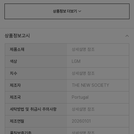
상품정보
더보기
상품정보고시
제품소재
상세설명 참조
색상
LGM
치수
상세설명 참조
프 하세요!
제조자
THE NEW SOCIETY
제조국
Portugal
세탁방법 및 취급시 주의사항
상세설명 참조
제조연월
20260101
품질보증기준
상세설명 참조