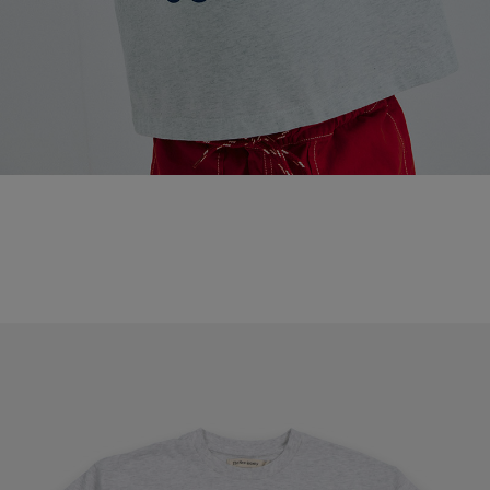
페이코 라이
매