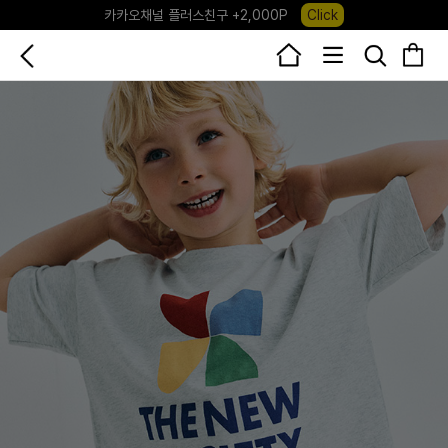
카카오채널 플러스친구 +2,000P
Click
포레포레 앱 다운로드 +3,000P
Down
하우스오브캐러셀, 국내단독 프리오더(~8/10)
Click