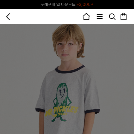
포레포레 앱 다운로드
+3,000P
♥그린포레♥ 포레포레 공식 리세일 마켓