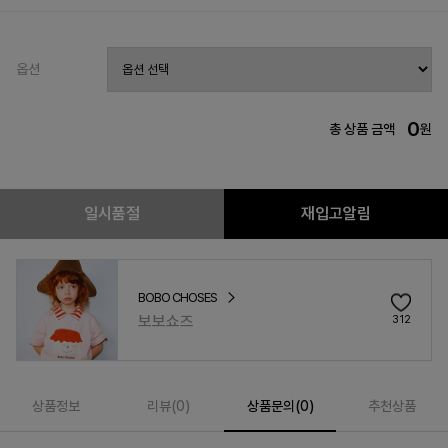
옵션
0
총 상품 금액
원
일시품절
재입고알림
BOBO CHOSES
보보쇼즈
312
상품정보
리뷰(
0
)
상품문의(0)
추천상품