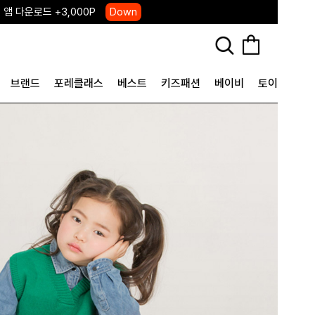
 앱 다운로드 +3,000P
Down
, 국내단독 프리오더(~8/10)
Click
브랜드
포레클래스
베스트
키즈패션
베이비
토이&굿즈