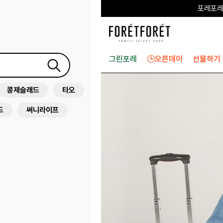
포레포레
하우스오브캐러셀
그린포레
🕒오픈데이
선물하기
콩제슬래드
타오
드
써니라이프