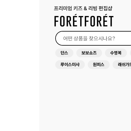
던스
보보쇼즈
수영복
루이스미샤
원피스
래쉬가
미미앤룰라