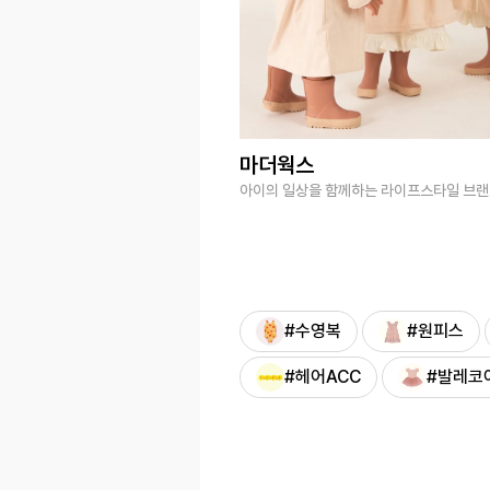
마더웍스
아이의 일상을 함께하는 라이프스타일 브
#수영복
#원피스
#헤어ACC
#발레코