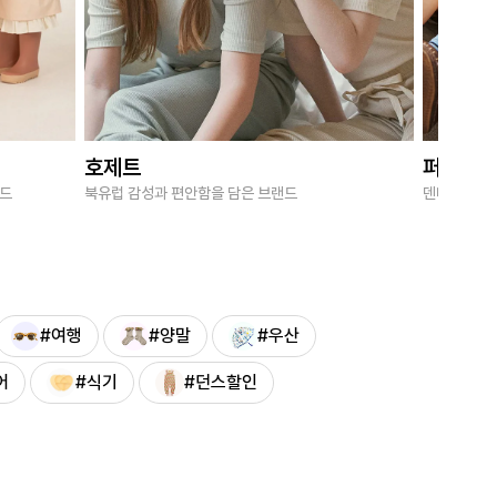
호제트
퍼브키
랜드
북유럽 감성과 편안함을 담은 브랜드
덴마크 감성
#여행
#양말
#우산
어
#식기
#던스할인