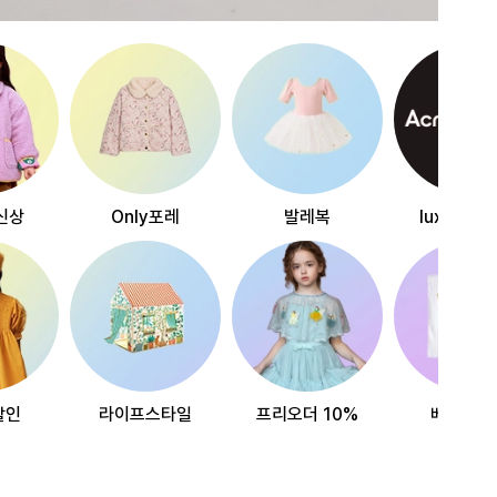
신상
Only포레
발레복
luxury~
할인
라이프스타일
프리오더 10%
베스트리