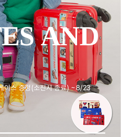
TES AND
2
S
케이스 증정(소진시 종료) ~8/23
2