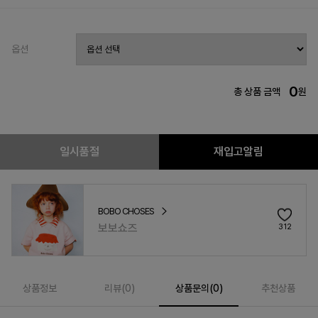
옵션
0
총 상품 금액
원
일시품절
재입고알림
BOBO CHOSES
보보쇼즈
312
상품정보
리뷰(
0
)
상품문의(0)
추천상품