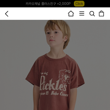
카카오채널 플러스친구 +2,000P
Click
포레포레 앱 다운로드 +3,000P
Down
하우스오브캐러셀, 국내단독 프리오더(~8/10)
Click