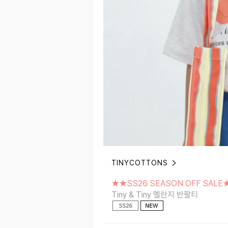
TINYCOTTONS
★★SS26 SEASON OFF SALE★★
Tiny & Tiny 멜란지 반팔티
★★SS26 SEASON OFF SALE
Tiny & Tiny 멜란지 반팔티