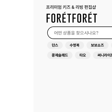
던스
수영복
보보쇼즈
콩제슬래드
타오
써니라이
래쉬가드
원피스