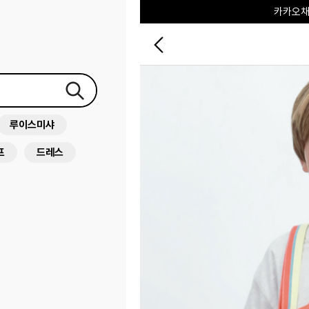
포레포레
하우스오브캐러셀
루이스미샤
프
드레스