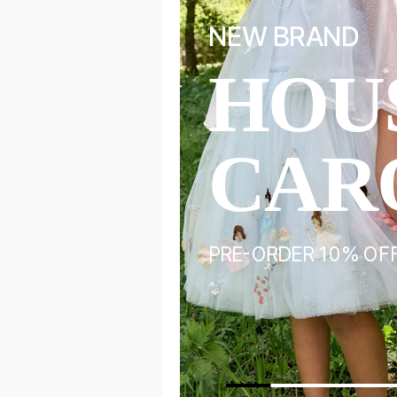
NEW BRAND
HOU
ALS
CAR
ORY
PRE-ORDER 10% OF