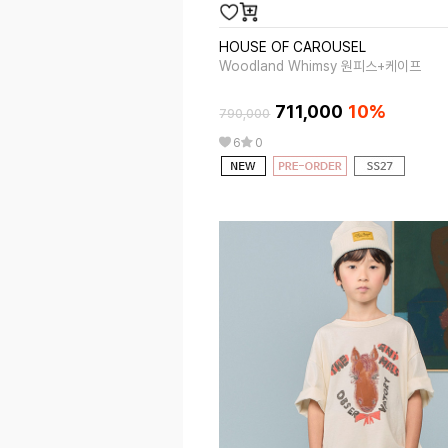
HOUSE OF CAROUSEL
Woodland Whimsy 원피스+케이프
711,000
10%
790,000
6
0