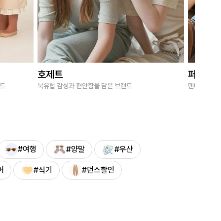
호제트
퍼브키
랜드
북유럽 감성과 편안함을 담은 브랜드
덴마크 감성
#여행
#양말
#우산
어
#식기
#던스할인