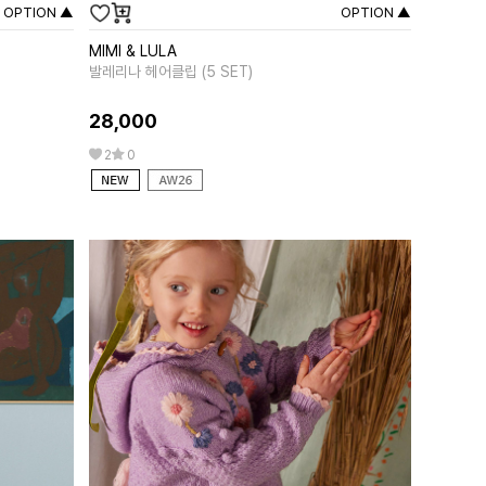
OPTION ▲
OPTION ▲
MIMI & LULA
MIPOUNE
발레리나 헤어클립 (5 SET)
앨리샤 핑크
28,000
258,00
2
0
0
0