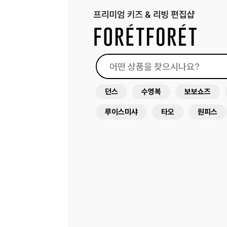
던스
수영복
보보쇼즈
루이스미샤
타오
원피스
래쉬가드
드레스