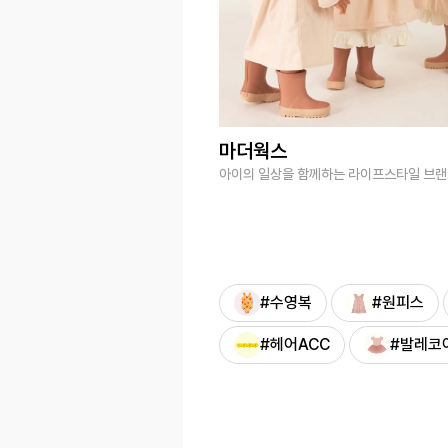
마더웍스
아이의 일상을 함께하는 라이프스타일 브
#수영복
#원피스
#헤어ACC
#발레코