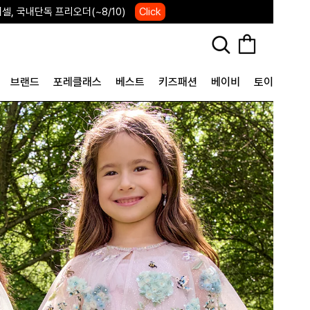
IVERSARY 포레포레 7주년 행사
Click
브랜드
포레클래스
베스트
키즈패션
베이비
토이&굿즈