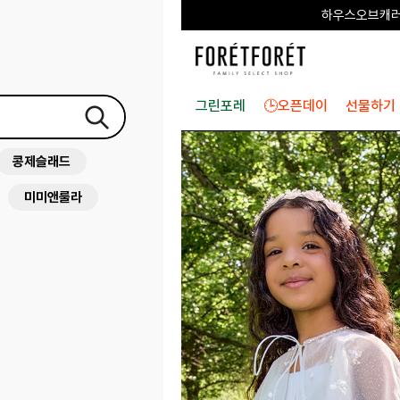
🎂7TH ANN
그린포레
🕒오픈데이
선물하기
콩제슬래드
미미앤룰라