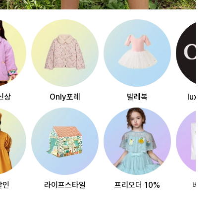
신상
Only포레
발레복
luxury~
할인
라이프스타일
프리오더 10%
베스트리